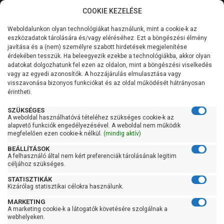
COOKIE KEZELÉSE
0
Weboldalunkon olyan technológiákat használunk, mint a cookie-k az
Kategóriák
Főoldal
Szivattyú
Függőleges tengelyű szivattyú
eszközadatok tárolására és/vagy eléréséhez. Ezt a böngészési élmény
Függőleges tengelyű szivattyú 101-200 liter/percig
javítása és a (nem) személyre szabott hirdetések megjelenítése
Általános információk
érdekében tesszük. Ha beleegyezik ezekbe a technológiákba, akkor olyan
Pedrollo VSP-MK 5/4
adatokat dolgozhatunk fel ezen az oldalon, mint a böngészési viselkedés
vagy az egyedi azonosítók. A hozzájárulás elmulasztása vagy
Szolgáltatásaink
visszavonása bizonyos funkciókat és az oldal működését hátrányosan
érintheti.
Kapcsolat
SZÜKSÉGES
A weboldal használhatóvá tételéhez szükséges cookie-k az
alapvető funkciók engedélyezésével. A weboldal nem működik
megfelelően ezen cookie-k nélkül.
(mindig aktív)
BEÁLLÍTÁSOK
A felhasználó által nem kért preferenciák tárolásának legitim
céljához szükséges.
STATISZTIKÁK
Kizárólag statisztikai célokra használunk.
MARKETING
A marketing cookie-k a látogatók követésére szolgálnak a
Kedves Vásárlóink!
webhelyeken.