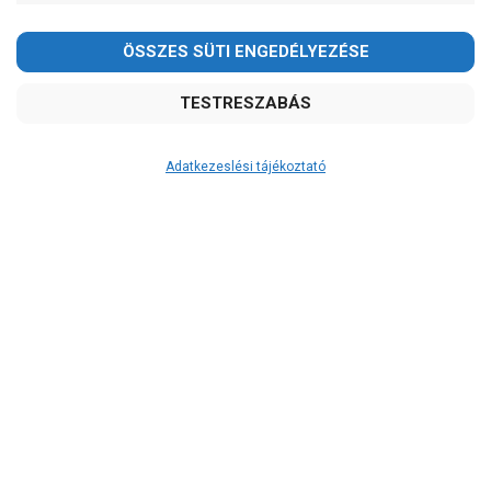
2026.08.08-án szombaton a munkanap ellenére is ZÁRVA
TARTUNK!
Megértésüket és türelmüket köszönjük!
email: raukerkft@gmail.com
Adatkezeslési tájékoztató
Átvétel
Készletinformáció:
ÉRDEKLŐDJÖN!
Szállítási költség:
ingyenes