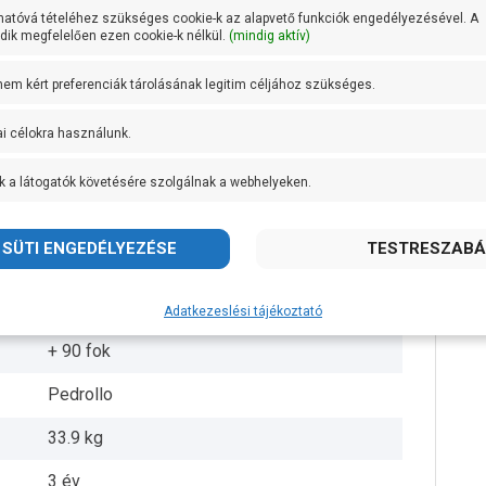
44 méter
hatóvá tételéhez szükséges cookie-k az alapvető funkciók engedélyezésével. A
ik megfelelően ezen cookie-k nélkül.
(mindig aktív)
7 méter
 nem kért preferenciák tárolásának legitim céljához szükséges.
DN 40
DN 40
ai célokra használunk.
AISI 304 rozsdamentes acél
k a látogatók követésére szolgálnak a webhelyeken.
AISI 304 rozsdamentes acél
AISI 431 rozsdamentes acél
IPX4
Adatkezeslési tájékoztató
+ 90 fok
Pedrollo
33.9 kg
3 év