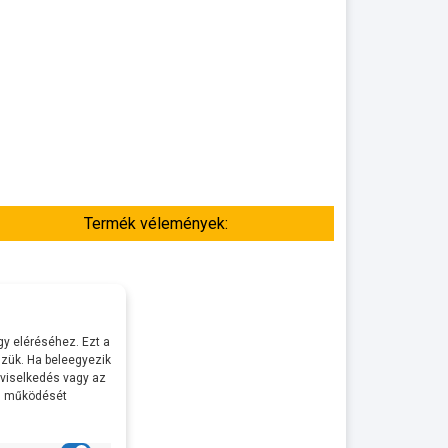
Termék vélemények:
y eléréséhez. Ezt a
zük. Ha beleegyezik
 viselkedés vagy az
al működését