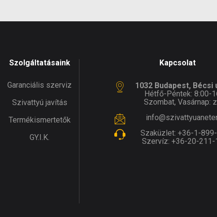
Szolgáltatásaink
Kapcsolat
Garanciális szerviz
1032 Budapest, Bécsi ú
Hétfő-Péntek: 8:00-1
Szombat, Vasárnap: z
Szivattyú javítás
info@szivattyuanete
Termékismertetők
Szaküzlet:
+36-1-899
GY.I.K.
Szervíz:
+36-20-211-