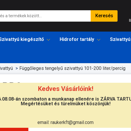
Keresés
B
Szivattyú kiegészítő
Hidrofor tartály
Szivattyú
vattyú
Függőleges tengelyű szivattyú 101-200 liter/percig
3-PRO
Kedves Vásárlóink!
6.08.08-án szombaton a munkanap ellenére is ZÁRVA TART
Megértésüket és türelmüket köszönjük!
Átvétel
Készletinformáció:
ÉRDEKLŐDJÖN!
email: raukerkft@gmail.com
Szállítási költség:
ingyenes