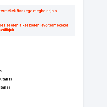
 a termékek összege meghaladja a
elés esetén a készleten lévő termékeket
állítjuk
n
 után is
után is