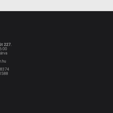
t 227.
6:00
árva
n.hu
-8374
1588