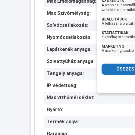
Max Emelőmagasság:
SZÜKSÉGES
A weboldal használ
weboldal nem működ
Max Szívómélység:
BEÁLLÍTÁSOK
A felhasználó által
Szívócsatlakozás:
STATISZTIKÁK
Nyomócsatlakozás:
Kizárólag statisztik
MARKETING
Lapátkerék anyaga:
A marketing cookie-
Szivattyúház anyaga:
Tengely anyaga:
IP védettség:
Max vízhőmérséklet:
Gyártó:
Termék súlya:
Garancia: