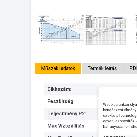
Műszaki adatok
Termék leírás
PD
Cikkszám:
Feszültség:
Weboldalunkon olyan
böngészési élmény 
Teljesítmény P2:
ezekbe a technológi
egyedi azonosítók.
Max Vízszállítás:
hátrányosan érinthet