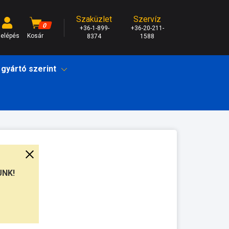
Szaküzlet
Szervíz
0
+36-1-899-
+36-20-211-
elépés
Kosár
8374
1588
 gyártó szerint
UNK!