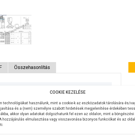
F
Összehasonlítás
CK-2387
COOKIE KEZELÉSE
400V/50Hz
 technológiákat használunk, mint a cookie-k az eszközadatok tárolására és/vag
javítása és a (nem) személyre szabott hirdetések megjelenítése érdekében tess
1100W
ákba, akkor olyan adatokat dolgozhatunk fel ezen az oldalon, mint a böngészési
 A hozzájárulás elmulasztása vagy visszavonása bizonyos funkciókat és az old
200 liter/perc
i.