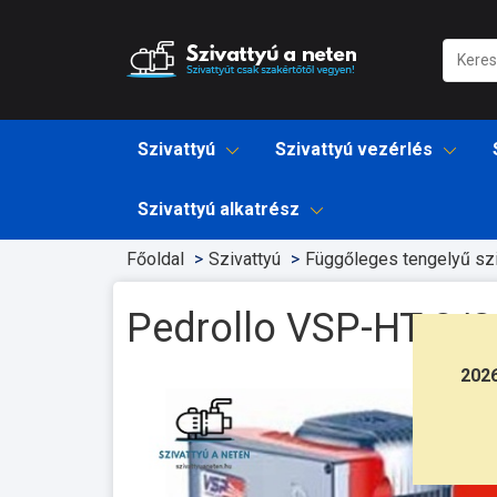
Szivattyú
Szivattyú vezérlés
Szivattyú alkatrész
Főoldal
Szivattyú
Függőleges tengelyű szi
Pedrollo VSP-HT 8/
202