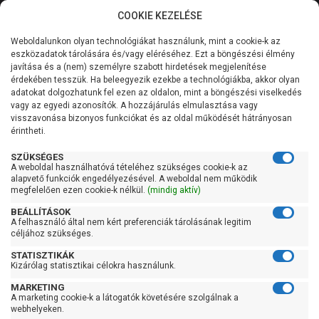
COOKIE KEZELÉSE
0
Weboldalunkon olyan technológiákat használunk, mint a cookie-k az
Kategóriák
Főoldal
Szivattyú
eszközadatok tárolására és/vagy eléréséhez. Ezt a böngészési élmény
Merülő vízmentesítő szivattyú tiszta vízre
javítása és a (nem) személyre szabott hirdetések megjelenítése
Átemelő telep tiszta vízre
Általános információk
érdekében tesszük. Ha beleegyezik ezekbe a technológiákba, akkor olyan
adatokat dolgozhatunk fel ezen az oldalon, mint a böngészési viselkedés
Pedrollo SAR 550-Top 5
vagy az egyedi azonosítók. A hozzájárulás elmulasztása vagy
Szolgáltatásaink
visszavonása bizonyos funkciókat és az oldal működését hátrányosan
érintheti.
Kapcsolat
SZÜKSÉGES
A weboldal használhatóvá tételéhez szükséges cookie-k az
alapvető funkciók engedélyezésével. A weboldal nem működik
megfelelően ezen cookie-k nélkül.
(mindig aktív)
BEÁLLÍTÁSOK
A felhasználó által nem kért preferenciák tárolásának legitim
céljához szükséges.
STATISZTIKÁK
Kizárólag statisztikai célokra használunk.
MARKETING
A marketing cookie-k a látogatók követésére szolgálnak a
Kedves Vásárlóink!
webhelyeken.