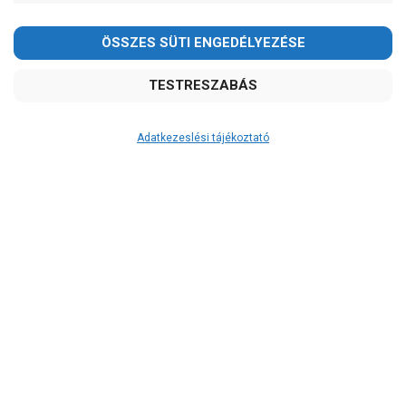
2026.08.08-án szombaton a munkanap ellenére is ZÁRVA
TARTUNK!
Megértésüket és türelmüket köszönjük!
email: raukerkft@gmail.com
Adatkezeslési tájékoztató
Átvétel
Készletinformáció:
ÉRDEKLŐDJÖN!
Szállítási költség:
ingyenes