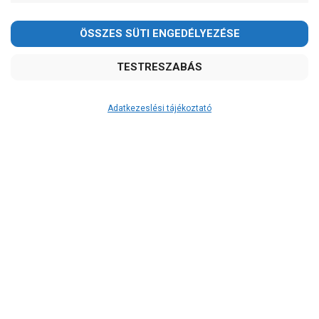
2026.08.08-án szombaton a munkanap ellenére is ZÁRVA
TARTUNK!
Megértésüket és türelmüket köszönjük!
email: raukerkft@gmail.com
Adatkezeslési tájékoztató
Átvétel
Készletinformáció:
ÉRDEKLŐDJÖN!
Szállítási költség:
ingyenes