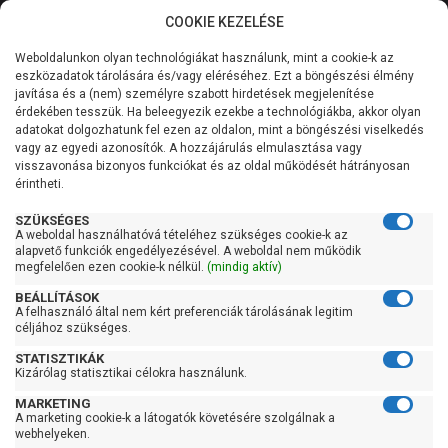
COOKIE KEZELÉSE
0
Weboldalunkon olyan technológiákat használunk, mint a cookie-k az
Kategóriák
Főoldal
Szivattyú
Szennyvízszivattyú
eszközadatok tárolására és/vagy eléréséhez. Ezt a böngészési élmény
Átemelő telep szennyvízre
javítása és a (nem) személyre szabott hirdetések megjelenítése
Általános információk
érdekében tesszük. Ha beleegyezik ezekbe a technológiákba, akkor olyan
Pedrollo SAR 250-TRm 1,1
adatokat dolgozhatunk fel ezen az oldalon, mint a böngészési viselkedés
vagy az egyedi azonosítók. A hozzájárulás elmulasztása vagy
Szolgáltatásaink
visszavonása bizonyos funkciókat és az oldal működését hátrányosan
érintheti.
Kapcsolat
SZÜKSÉGES
A weboldal használhatóvá tételéhez szükséges cookie-k az
alapvető funkciók engedélyezésével. A weboldal nem működik
megfelelően ezen cookie-k nélkül.
(mindig aktív)
BEÁLLÍTÁSOK
A felhasználó által nem kért preferenciák tárolásának legitim
céljához szükséges.
STATISZTIKÁK
Kizárólag statisztikai célokra használunk.
MARKETING
A marketing cookie-k a látogatók követésére szolgálnak a
Kedves Vásárlóink!
webhelyeken.