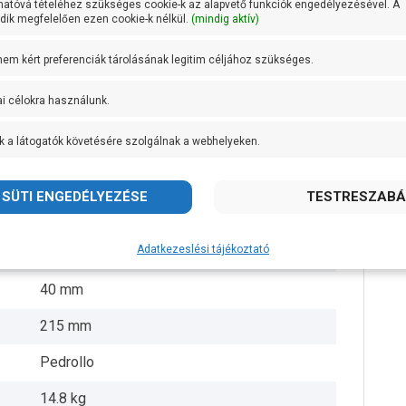
hatóvá tételéhez szükséges cookie-k az alapvető funkciók engedélyezésével. A
ik megfelelően ezen cookie-k nélkül.
(mindig aktív)
AISI 304 rozsdamentes acél
 nem kért preferenciák tárolásának legitim céljához szükséges.
AISI 304 rozsdamentes acél
ai célokra használunk.
AISI 431 rozsdamentes acél
k a látogatók követésére szolgálnak a webhelyeken.
+ 50 fok
6/4 coll
10 méter
Adatkezeslési tájékoztató
10 méter
40 mm
215 mm
Pedrollo
14.8 kg