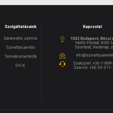
Szolgáltatásaink
Kapcsolat
Garanciális szerviz
1032 Budapest, Bécsi ú
Hétfő-Péntek: 8:00-1
Szombat, Vasárnap: z
Szivattyú javítás
info@szivattyuanete
Termékismertetők
Szaküzlet:
+36-1-899
GY.I.K.
Szervíz:
+36-20-211-