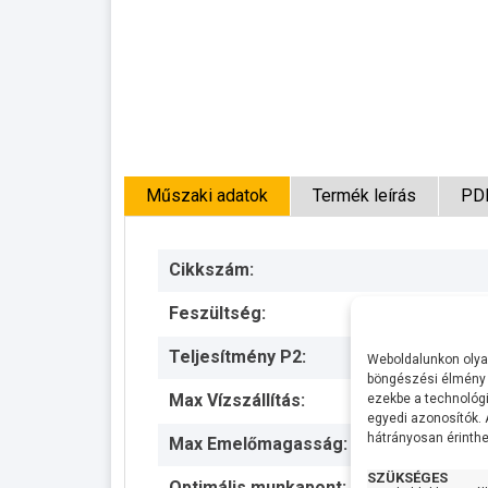
Műszaki adatok
Termék leírás
PD
Cikkszám:
Feszültség:
Teljesítmény P2:
Weboldalunkon olyan
böngészési élmény 
Max Vízszállítás:
ezekbe a technológi
egyedi azonosítók.
hátrányosan érinthet
Max Emelőmagasság:
SZÜKSÉGES
Optimális munkapont: