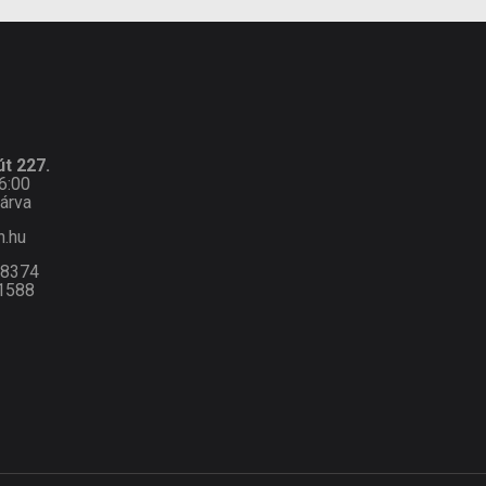
t 227.
6:00
árva
n.hu
-8374
1588