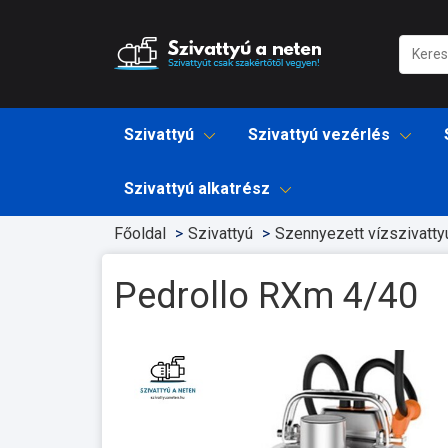
Szivattyú
Szivattyú vezérlés
Szivattyú alkatrész
Főoldal
Szivattyú
Szennyezett vízszivatty
Pedrollo RXm 4/40