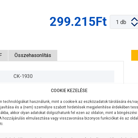
299.215Ft
1
db
F
Összehasonlítás
CK-1930
230V/50Hz
COOKIE KEZELÉSE
750W
 technológiákat használunk, mint a cookie-k az eszközadatok tárolására és/vag
javítása és a (nem) személyre szabott hirdetések megjelenítése érdekében tess
340 liter/perc
ákba, akkor olyan adatokat dolgozhatunk fel ezen az oldalon, mint a böngészési
 A hozzájárulás elmulasztása vagy visszavonása bizonyos funkciókat és az old
i.
11,2 méter
6,2 méteren 220 liter/perc