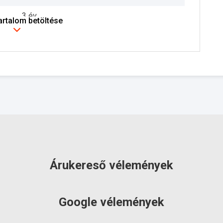
3 év
tartalom betöltése
szállítás: 3-5 munkanap
Árukereső vélemények
Google vélemények