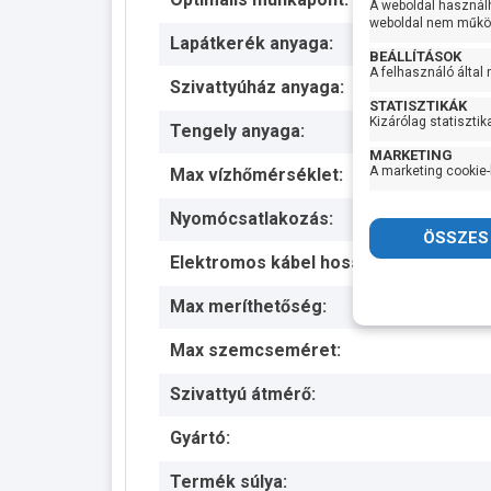
A weboldal használ
weboldal nem működ
Lapátkerék anyaga:
BEÁLLÍTÁSOK
A felhasználó által
Szivattyúház anyaga:
STATISZTIKÁK
Kizárólag statisztik
Tengely anyaga:
MARKETING
A marketing cookie-
Max vízhőmérséklet:
Nyomócsatlakozás:
Elektromos kábel hossza:
Max meríthetőség:
Max szemcseméret:
Szivattyú átmérő:
Gyártó:
Termék súlya: