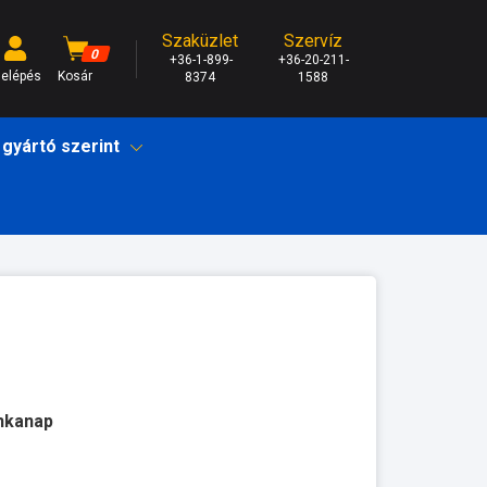
Szaküzlet
Szervíz
0
+36-1-899-
+36-20-211-
elépés
Kosár
8374
1588
 gyártó szerint
unkanap