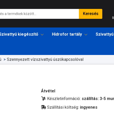
Keresés
B
Szivattyú kiegészítő
Hidrofor tartály
Szivattyú
ú
Szennyezett vízszivattyú úszókapcsolóval
Átvétel
Készletinformáció:
szállítás: 3-5 m
Szállítási költség:
ingyenes