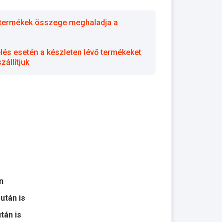
 a termékek összege meghaladja a
elés esetén a készleten lévő termékeket
állítjuk
n
 után is
után is