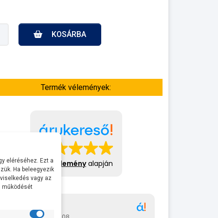
KOSÁRBA
Termék vélemények:
y eléréséhez. Ezt a
413 vélemény
alapján
zük. Ha beleegyezik
 viselkedés vagy az
al működését
Gábor
A bol
2026-07-08
2026-