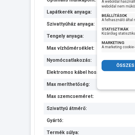
A weboldal használ
weboldal nem működ
Lapátkerék anyaga:
BEÁLLÍTÁSOK
A felhasználó által
Szivattyúház anyaga:
STATISZTIKÁK
Kizárólag statisztik
Tengely anyaga:
MARKETING
A marketing cookie-
Max vízhőmérséklet:
Nyomócsatlakozás:
Elektromos kábel hossza:
Max meríthetőség:
Max szemcseméret:
Szivattyú átmérő:
Gyártó:
Termék súlya: