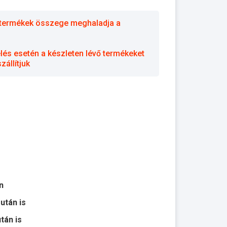
 a termékek összege meghaladja a
elés esetén a készleten lévő termékeket
állítjuk
n
 után is
után is