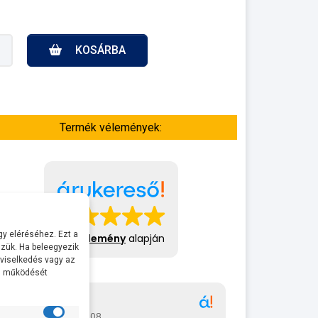
KOSÁRBA
Termék vélemények:
y eléréséhez. Ezt a
413 vélemény
alapján
zük. Ha beleegyezik
 viselkedés vagy az
al működését
Gábor
A bol
2026-07-08
2026-