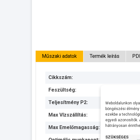
Műszaki adatok
Termék leírás
PD
Cikkszám:
Feszültség:
Teljesítmény P2:
Weboldalunkon olyan
böngészési élmény 
Max Vízszállítás:
ezekbe a technológi
egyedi azonosítók.
hátrányosan érinthet
Max Emelőmagasság:
SZÜKSÉGES
Optimális munkapont: