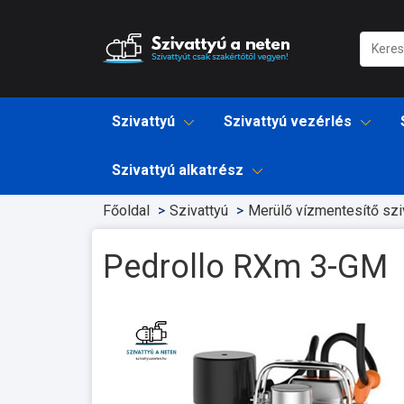
Szivattyú
Szivattyú vezérlés
Szivattyú alkatrész
Főoldal
Szivattyú
Merülő vízmentesítő sziv
Pedrollo RXm 3-GM