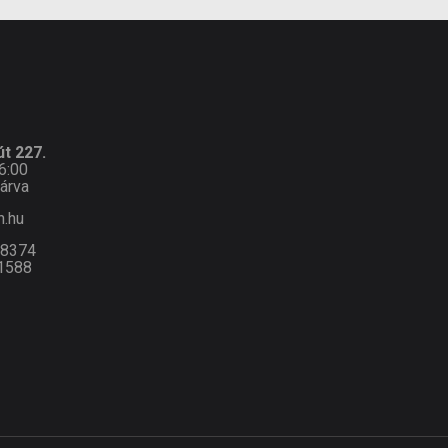
t 227.
6:00
árva
n.hu
-8374
1588