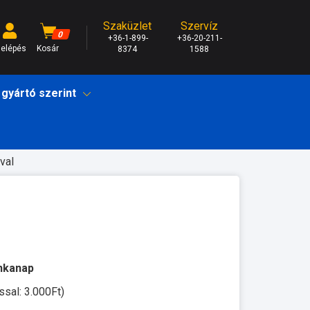
Szaküzlet
Szervíz
0
+36-1-899-
+36-20-211-
elépés
Kosár
8374
1588
 gyártó szerint
val
unkanap
ssal: 3.000Ft)