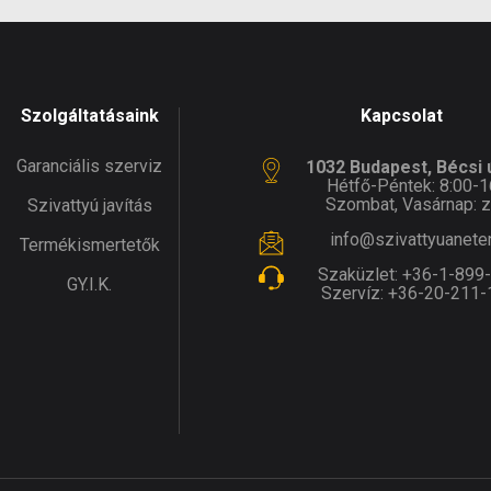
Szolgáltatásaink
Kapcsolat
Garanciális szerviz
1032 Budapest, Bécsi ú
Hétfő-Péntek: 8:00-1
Szombat, Vasárnap: z
Szivattyú javítás
info@szivattyuanete
Termékismertetők
Szaküzlet:
+36-1-899
GY.I.K.
Szervíz:
+36-20-211-