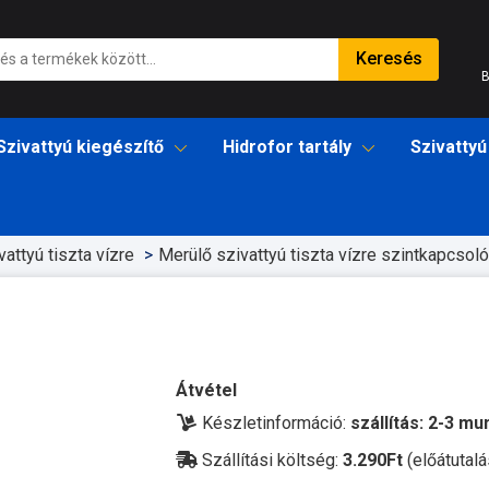
Keresés
B
Szivattyú kiegészítő
Hidrofor tartály
Szivattyú
attyú tiszta vízre
Merülő szivattyú tiszta vízre szintkapcsoló
Átvétel
Készletinformáció:
szállítás: 2-3 m
Szállítási költség:
3.290Ft
(előátutalá