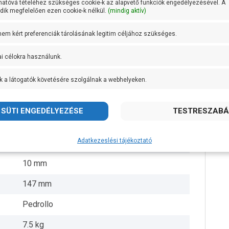
hatóvá tételéhez szükséges cookie-k az alapvető funkciók engedélyezésével. A
ik megfelelően ezen cookie-k nélkül.
(mindig aktív)
AISI 304 rozsdamentes acél
 nem kért preferenciák tárolásának legitim céljához szükséges.
AISI 304 rozsdamentes acél
ai célokra használunk.
AISI 431 rozsdamentes acél
k a látogatók követésére szolgálnak a webhelyeken.
+ 50 fok
5/4 coll
5 méter
Adatkezeslési tájékoztató
3 méter
10 mm
147 mm
Pedrollo
7.5 kg