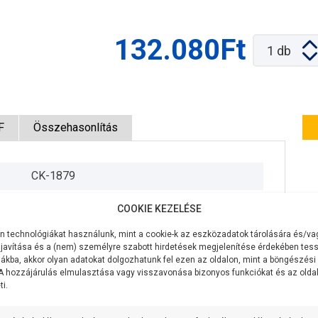
132.080Ft
1
db
F
Összehasonlítás
CK-1879
230V/50Hz
COOKIE KEZELÉSE
550W
 technológiákat használunk, mint a cookie-k az eszközadatok tárolására és/vag
javítása és a (nem) személyre szabott hirdetések megjelenítése érdekében tess
220 liter/perc
ákba, akkor olyan adatokat dolgozhatunk fel ezen az oldalon, mint a böngészési
 A hozzájárulás elmulasztása vagy visszavonása bizonyos funkciókat és az old
i.
12 méter
5,5 méteren 160 liter/perc