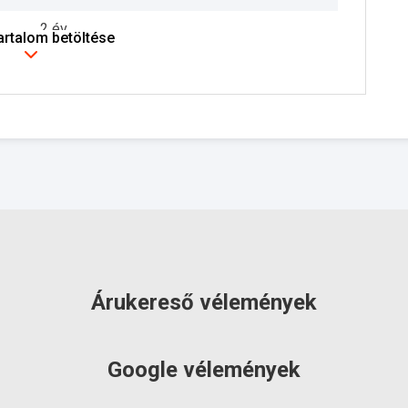
2 év
tartalom betöltése
szállítás: 2-3 munkanap
Árukereső vélemények
Google vélemények