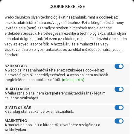
COOKIE KEZELÉSE
0
Weboldalunkon olyan technológiákat használunk, mint a cookie-k az
Kategóriák
Főoldal
Szivattyú
eszközadatok tárolására és/vagy eléréséhez. Ezt a böngészési élmény
Merülő vízmentesítő szivattyú tiszta vízre
javítása és a (nem) személyre szabott hirdetések megjelenítése
Merülő szivattyú tiszta vízre úszókapcsolóval
Általános információk
érdekében tesszük. Ha beleegyezik ezekbe a technológiákba, akkor olyan
adatokat dolgozhatunk fel ezen az oldalon, mint a böngészési viselkedés
Pedrollo RXm 3
vagy az egyedi azonosítók. A hozzájárulás elmulasztása vagy
Szolgáltatásaink
visszavonása bizonyos funkciókat és az oldal működését hátrányosan
érintheti.
Kapcsolat
SZÜKSÉGES
A weboldal használhatóvá tételéhez szükséges cookie-k az
alapvető funkciók engedélyezésével. A weboldal nem működik
megfelelően ezen cookie-k nélkül.
(mindig aktív)
BEÁLLÍTÁSOK
A felhasználó által nem kért preferenciák tárolásának legitim
céljához szükséges.
STATISZTIKÁK
Kizárólag statisztikai célokra használunk.
MARKETING
A marketing cookie-k a látogatók követésére szolgálnak a
webhelyeken.