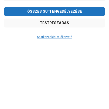
Adatkezeslési tájékoztató
Átvétel
Készletinformáció:
szállítás: 2-3 munkanap
Szállítási költség:
3.290Ft
(előátutalással: 3.000Ft)