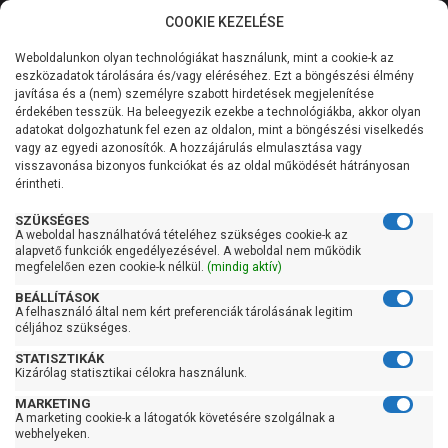
COOKIE KEZELÉSE
0
Weboldalunkon olyan technológiákat használunk, mint a cookie-k az
Kategóriák
Főoldal
Szivattyú
Kerti szivattyú
eszközadatok tárolására és/vagy eléréséhez. Ezt a böngészési élmény
Kerti szivattyú 121 liter/perc felett
javítása és a (nem) személyre szabott hirdetések megjelenítése
Általános információk
érdekében tesszük. Ha beleegyezik ezekbe a technológiákba, akkor olyan
Pedrollo Plurijetm 4/130
adatokat dolgozhatunk fel ezen az oldalon, mint a böngészési viselkedés
vagy az egyedi azonosítók. A hozzájárulás elmulasztása vagy
Szolgáltatásaink
visszavonása bizonyos funkciókat és az oldal működését hátrányosan
érintheti.
Kapcsolat
SZÜKSÉGES
A weboldal használhatóvá tételéhez szükséges cookie-k az
alapvető funkciók engedélyezésével. A weboldal nem működik
megfelelően ezen cookie-k nélkül.
(mindig aktív)
BEÁLLÍTÁSOK
A felhasználó által nem kért preferenciák tárolásának legitim
céljához szükséges.
STATISZTIKÁK
Kizárólag statisztikai célokra használunk.
MARKETING
A marketing cookie-k a látogatók követésére szolgálnak a
webhelyeken.