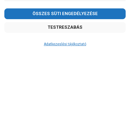
Adatkezeslési tájékoztató
Átvétel
Készletinformáció:
szállítás: 6-10 munkanap
Szállítási költség:
ingyenes