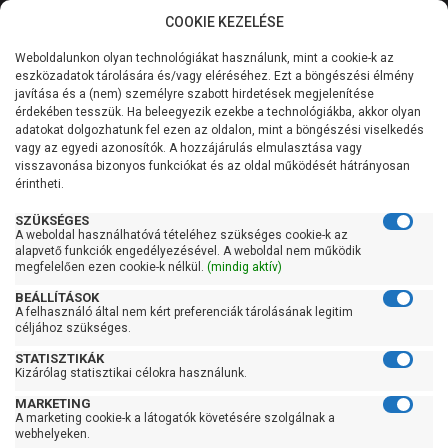
COOKIE KEZELÉSE
0
Weboldalunkon olyan technológiákat használunk, mint a cookie-k az
Kategóriák
Főoldal
Szivattyú
Kerti szivattyú
eszközadatok tárolására és/vagy eléréséhez. Ezt a böngészési élmény
Kerti szivattyú 61-90 liter/percig
javítása és a (nem) személyre szabott hirdetések megjelenítése
Általános információk
érdekében tesszük. Ha beleegyezik ezekbe a technológiákba, akkor olyan
Pedrollo Plurijet 6/90
adatokat dolgozhatunk fel ezen az oldalon, mint a böngészési viselkedés
vagy az egyedi azonosítók. A hozzájárulás elmulasztása vagy
Szolgáltatásaink
visszavonása bizonyos funkciókat és az oldal működését hátrányosan
érintheti.
Kapcsolat
SZÜKSÉGES
A weboldal használhatóvá tételéhez szükséges cookie-k az
alapvető funkciók engedélyezésével. A weboldal nem működik
megfelelően ezen cookie-k nélkül.
(mindig aktív)
BEÁLLÍTÁSOK
A felhasználó által nem kért preferenciák tárolásának legitim
céljához szükséges.
STATISZTIKÁK
Kizárólag statisztikai célokra használunk.
MARKETING
A marketing cookie-k a látogatók követésére szolgálnak a
webhelyeken.