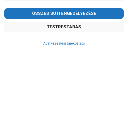
Adatkezeslési tájékoztató
Átvétel
Készletinformáció:
szállítás: 6-10 munkanap
Szállítási költség:
ingyenes