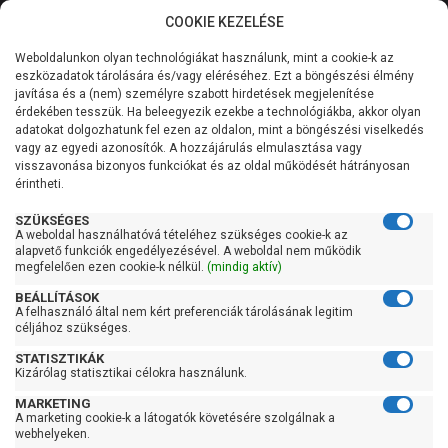
COOKIE KEZELÉSE
0
Weboldalunkon olyan technológiákat használunk, mint a cookie-k az
Kategóriák
Főoldal
Szivattyú
Kerti szivattyú
eszközadatok tárolására és/vagy eléréséhez. Ezt a böngészési élmény
Kerti szivattyú 61-90 liter/percig
javítása és a (nem) személyre szabott hirdetések megjelenítése
Általános információk
érdekében tesszük. Ha beleegyezik ezekbe a technológiákba, akkor olyan
Pedrollo Plurijet 4/80X
adatokat dolgozhatunk fel ezen az oldalon, mint a böngészési viselkedés
vagy az egyedi azonosítók. A hozzájárulás elmulasztása vagy
Szolgáltatásaink
visszavonása bizonyos funkciókat és az oldal működését hátrányosan
érintheti.
Kapcsolat
SZÜKSÉGES
A weboldal használhatóvá tételéhez szükséges cookie-k az
alapvető funkciók engedélyezésével. A weboldal nem működik
megfelelően ezen cookie-k nélkül.
(mindig aktív)
BEÁLLÍTÁSOK
A felhasználó által nem kért preferenciák tárolásának legitim
céljához szükséges.
STATISZTIKÁK
Kizárólag statisztikai célokra használunk.
MARKETING
A marketing cookie-k a látogatók követésére szolgálnak a
webhelyeken.