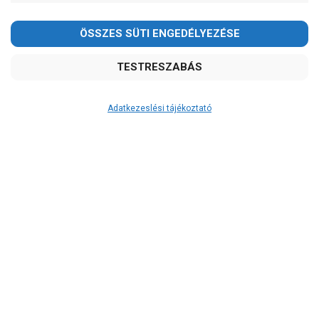
Kedves Vásárlóink!
2026.08.08-án szombaton a munkanap ellenére is ZÁRVA
TARTUNK!
Megértésüket és türelmüket köszönjük!
email: raukerkft@gmail.com
Adatkezeslési tájékoztató
Átvétel
Készletinformáció:
szállítás: 6-10 munkanap
Szállítási költség:
3.290Ft
(előátutalással: 3.000Ft)