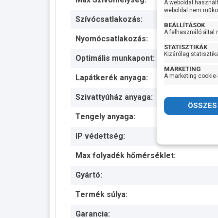
A weboldal használ
weboldal nem működ
Szívócsatlakozás:
BEÁLLÍTÁSOK
A felhasználó által
Nyomócsatlakozás:
STATISZTIKÁK
Kizárólag statisztik
Optimális munkapont:
MARKETING
A marketing cookie-
Lapátkerék anyaga:
Szivattyúház anyaga:
Tengely anyaga:
IP védettség:
Max folyadék hőmérséklet:
Gyártó:
Termék súlya:
Garancia: