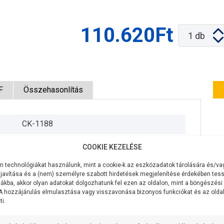
110.620Ft
1
db
F
Összehasonlítás
CK-1188
230V/50Hz
COOKIE KEZELÉSE
750W
 technológiákat használunk, mint a cookie-k az eszközadatok tárolására és/vag
javítása és a (nem) személyre szabott hirdetések megjelenítése érdekében tess
50 liter/perc
ákba, akkor olyan adatokat dolgozhatunk fel ezen az oldalon, mint a böngészési
 A hozzájárulás elmulasztása vagy visszavonása bizonyos funkciókat és az old
i.
70 méter
9 méter