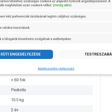
hatóvá tételéhez szükséges cookie-k az alapvető funkciók engedélyezésével. A
ik megfelelően ezen cookie-k nélkül.
(mindig aktív)
1 coll
 nem kért preferenciák tárolásának legitim céljához szükséges.
1 coll
ai célokra használunk.
46 méteren 25 liter/perc
k a látogatók követésére szolgálnak a webhelyeken.
Rézötvözet
Öntvény
AISI 431 rozsdamentes acél
Adatkezeslési tájékoztató
IPX4
+ 60 fok
Pedrollo
10.5 kg
2 év