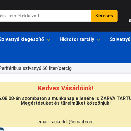
Keresés
B
Szivattyú kiegészítő
Hidrofor tartály
Szivattyú
Periférikus szivattyú 60 liter/percig
Kedves Vásárlóink!
6.08.08-án szombaton a munkanap ellenére is ZÁRVA TART
Megértésüket és türelmüket köszönjük!
Átvétel
Készletinformáció:
szállítás: 3-5 m
email: raukerkft@gmail.com
Szállítási költség:
3.750Ft
(előátutalá