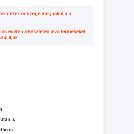
 a termékek összege meghaladja a
elés esetén a készleten lévő termékeket
állítjuk
n
 után is
után is