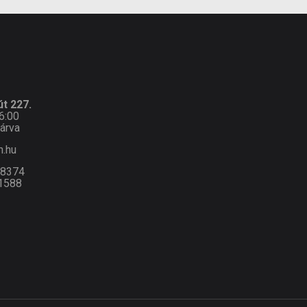
t 227.
6:00
árva
n.hu
-8374
1588