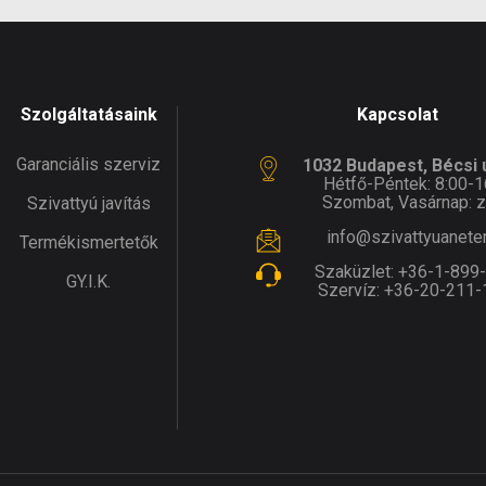
Szolgáltatásaink
Kapcsolat
Garanciális szerviz
1032 Budapest, Bécsi ú
Hétfő-Péntek: 8:00-1
Szombat, Vasárnap: z
Szivattyú javítás
info@szivattyuanete
Termékismertetők
Szaküzlet:
+36-1-899
GY.I.K.
Szervíz:
+36-20-211-