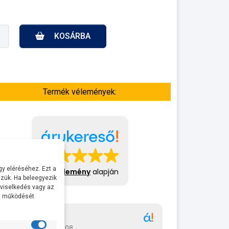
KOSÁRBA
Termék vélemények:
y eléréséhez. Ezt a
413 vélemény
alapján
zük. Ha beleegyezik
 viselkedés vagy az
al működését
Gábor
A bol
2026-07-08
2026-