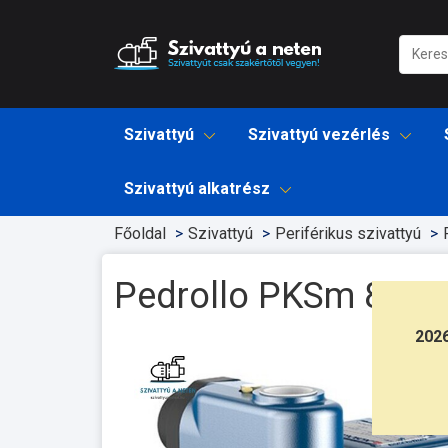
Szivattyú
Szivattyú vezérlés
Szivattyú alkatrész
Főoldal
Szivattyú
Periférikus szivattyú
Pedrollo PKSm 80
202