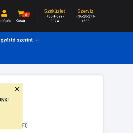
Szaküzlet
Szervíz
0
+36-1-899-
+36-20-211-
elépés
Kosár
8374
1588
 gyártó szerint
UNK!
unkanap
ssal: 3.500Ft)