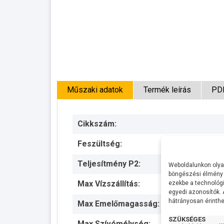
Műszaki adatok
Termék leírás
PD
Cikkszám:
Feszültség:
Teljesítmény P2:
Weboldalunkon olyan
böngészési élmény 
Max Vízszállítás:
ezekbe a technológi
egyedi azonosítók.
hátrányosan érinthet
Max Emelőmagasság:
SZÜKSÉGES
Max Szívómélység: