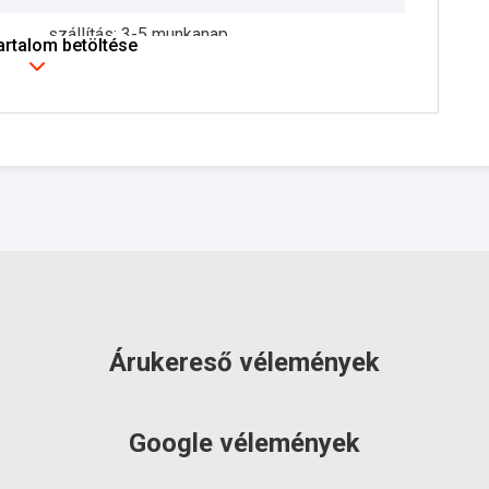
szállítás: 3-5 munkanap
tartalom betöltése
Árukereső vélemények
Google vélemények