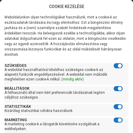
COOKIE KEZELÉSE
0
Weboldalunkon olyan technológiákat használunk, mint a cookie-k az
Kategóriák
Főoldal
Szivattyú
Periférikus szivattyú
eszközadatok tárolására és/vagy eléréséhez. Ezt a böngészési élmény
Periférikus szivattyú 60 liter/percig
javítása és a (nem) személyre szabott hirdetések megjelenítése
Általános információk
érdekében tesszük. Ha beleegyezik ezekbe a technológiákba, akkor olyan
Pedrollo PK 80
adatokat dolgozhatunk fel ezen az oldalon, mint a böngészési viselkedés
vagy az egyedi azonosítók. A hozzájárulás elmulasztása vagy
Szolgáltatásaink
visszavonása bizonyos funkciókat és az oldal működését hátrányosan
érintheti.
Kapcsolat
SZÜKSÉGES
A weboldal használhatóvá tételéhez szükséges cookie-k az
alapvető funkciók engedélyezésével. A weboldal nem működik
megfelelően ezen cookie-k nélkül.
(mindig aktív)
BEÁLLÍTÁSOK
A felhasználó által nem kért preferenciák tárolásának legitim
céljához szükséges.
STATISZTIKÁK
Kizárólag statisztikai célokra használunk.
MARKETING
A marketing cookie-k a látogatók követésére szolgálnak a
webhelyeken.