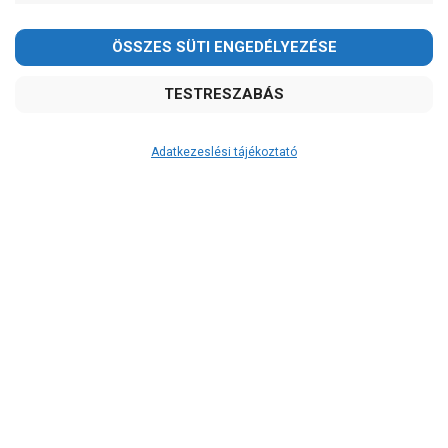
Adatkezeslési tájékoztató
Átvétel
Készletinformáció:
szállítás: 2-3 munkanap
Szállítási költség:
3.290Ft
(előátutalással: 3.000Ft)