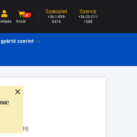
Szaküzlet
Szervíz
0
+36-1-899-
+36-20-211-
elépés
Kosár
8374
1588
 gyártó szerint
UNK!
unkanap
ssal: 3.000Ft)