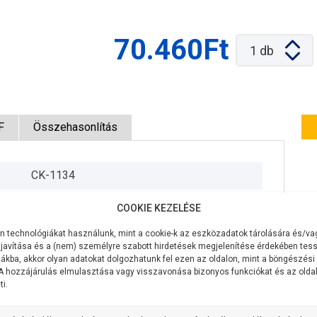
70.460Ft
1
db
F
Összehasonlítás
CK-1134
400V/50Hz
COOKIE KEZELÉSE
550W
 technológiákat használunk, mint a cookie-k az eszközadatok tárolására és/vag
javítása és a (nem) személyre szabott hirdetések megjelenítése érdekében tess
50 liter/perc
ákba, akkor olyan adatokat dolgozhatunk fel ezen az oldalon, mint a böngészési
 A hozzájárulás elmulasztása vagy visszavonása bizonyos funkciókat és az old
i.
55 méter
8 méter