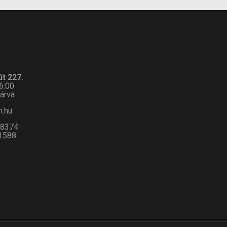
t 227.
6:00
árva
n.hu
-8374
1588