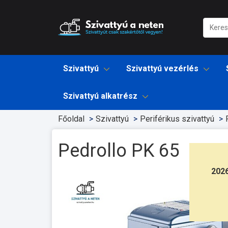
Szivattyú
Szivattyú vezérlés
Szivattyú alkatrész
Főoldal
Szivattyú
Periférikus szivattyú
Pedrollo PK 65
202