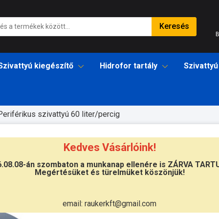
Keresés
B
Szivattyú kiegészítő
Hidrofor tartály
Szivattyú
Periférikus szivattyú 60 liter/percig
Kedves Vásárlóink!
6.08.08-án szombaton a munkanap ellenére is ZÁRVA TART
Megértésüket és türelmüket köszönjük!
Átvétel
Készletinformáció:
szállítás: 2-3 m
email: raukerkft@gmail.com
Szállítási költség:
3.290Ft
(előátutalá