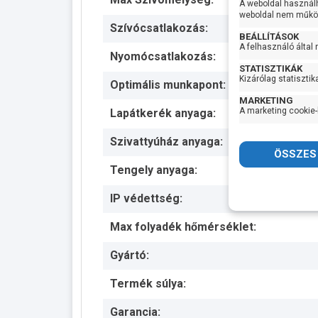
A weboldal használ
weboldal nem működ
Szívócsatlakozás:
BEÁLLÍTÁSOK
A felhasználó által
Nyomócsatlakozás:
STATISZTIKÁK
Kizárólag statisztik
Optimális munkapont:
MARKETING
A marketing cookie-
Lapátkerék anyaga:
Szivattyúház anyaga:
Tengely anyaga:
IP védettség:
Max folyadék hőmérséklet:
Gyártó:
Termék súlya:
Garancia: