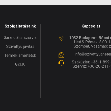
Szolgáltatásaink
Kapcsolat
Garanciális szerviz
1032 Budapest, Bécsi ú
Hétfő-Péntek: 8:00-1
Szombat, Vasárnap: z
Szivattyú javítás
info@szivattyuanete
Termékismertetők
Szaküzlet:
+36-1-899
GY.I.K.
Szervíz:
+36-20-211-