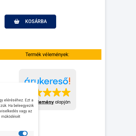
KOSÁRBA
Termék vélemények:
y eléréséhez. Ezt a
413 vélemény
alapján
zük. Ha beleegyezik
 viselkedés vagy az
al működését