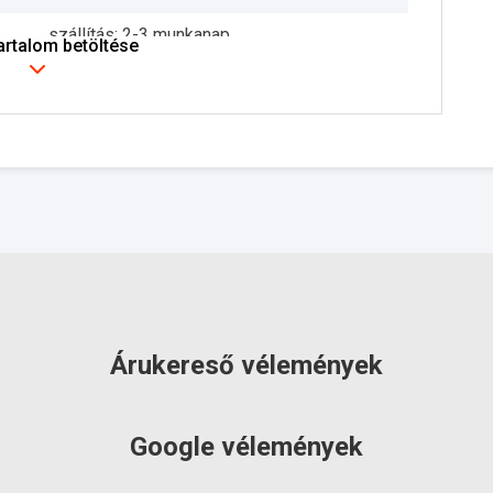
szállítás: 2-3 munkanap
tartalom betöltése
Árukereső vélemények
Google vélemények