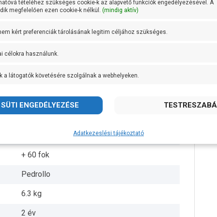
hatóvá tételéhez szükséges cookie-k az alapvető funkciók engedélyezésével. A
ik megfelelően ezen cookie-k nélkül.
(mindig aktív)
1 coll
 nem kért preferenciák tárolásának legitim céljához szükséges.
1 coll
ai célokra használunk.
27 méteren 30 liter/perc
k a látogatók követésére szolgálnak a webhelyeken.
Rézötvözet
Öntvény
AISI 431 rozsdamentes acél
Adatkezeslési tájékoztató
IPX4
+ 60 fok
Pedrollo
6.3 kg
2 év