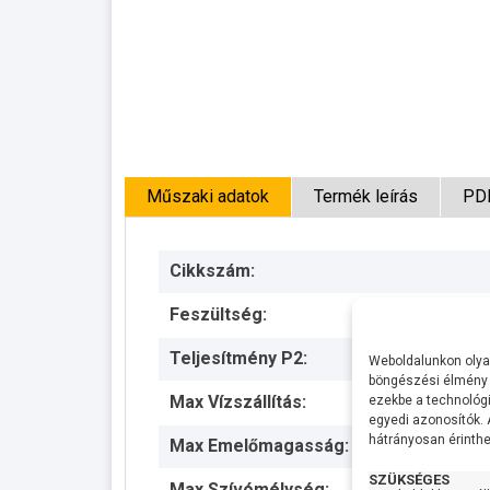
Műszaki adatok
Termék leírás
PD
Cikkszám:
Feszültség:
Teljesítmény P2:
Weboldalunkon olyan
böngészési élmény 
Max Vízszállítás:
ezekbe a technológi
egyedi azonosítók.
hátrányosan érinthet
Max Emelőmagasság:
SZÜKSÉGES
Max Szívómélység: