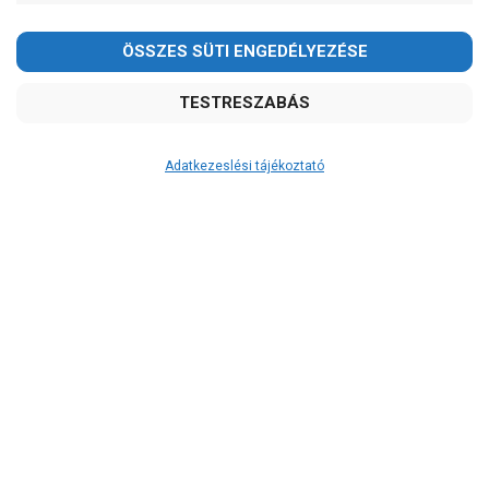
Kedves Vásárlóink!
2026.08.08-án szombaton a munkanap ellenére is ZÁRVA
TARTUNK!
Megértésüket és türelmüket köszönjük!
email: raukerkft@gmail.com
Adatkezeslési tájékoztató
Átvétel
Készletinformáció:
szállítás: 6-10 munkanap
Szállítási költség:
ingyenes