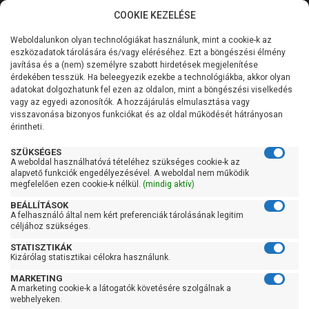
COOKIE KEZELÉSE
0
Weboldalunkon olyan technológiákat használunk, mint a cookie-k az
Kategóriák
Főoldal
Szivattyú
Centrifugál szivattyú
eszközadatok tárolására és/vagy eléréséhez. Ezt a böngészési élmény
Centrifugál szivattyú 401-900 liter/percig
javítása és a (nem) személyre szabott hirdetések megjelenítése
Általános információk
érdekében tesszük. Ha beleegyezik ezekbe a technológiákba, akkor olyan
Pedrollo NGAm 3D-Pro
adatokat dolgozhatunk fel ezen az oldalon, mint a böngészési viselkedés
vagy az egyedi azonosítók. A hozzájárulás elmulasztása vagy
Szolgáltatásaink
visszavonása bizonyos funkciókat és az oldal működését hátrányosan
érintheti.
Kapcsolat
SZÜKSÉGES
A weboldal használhatóvá tételéhez szükséges cookie-k az
alapvető funkciók engedélyezésével. A weboldal nem működik
megfelelően ezen cookie-k nélkül.
(mindig aktív)
BEÁLLÍTÁSOK
A felhasználó által nem kért preferenciák tárolásának legitim
céljához szükséges.
STATISZTIKÁK
Kizárólag statisztikai célokra használunk.
MARKETING
A marketing cookie-k a látogatók követésére szolgálnak a
webhelyeken.