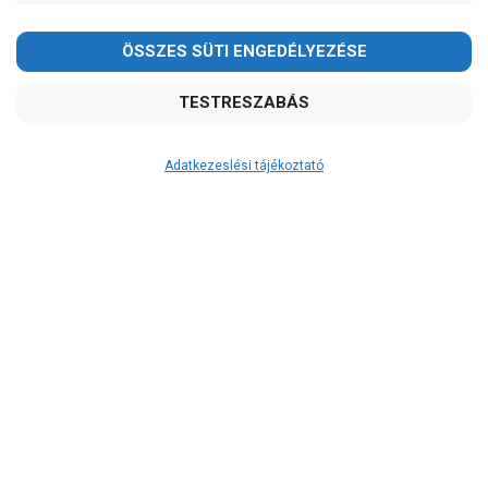
Adatkezeslési tájékoztató
Átvétel
Készletinformáció:
szállítás: 3-5 munkanap
Szállítási költség:
ingyenes