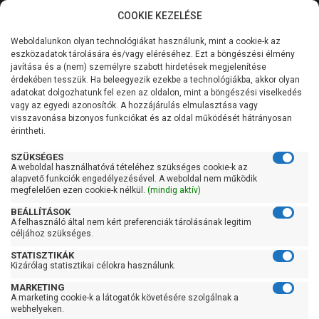
COOKIE KEZELÉSE
0
Weboldalunkon olyan technológiákat használunk, mint a cookie-k az
Kategóriák
Főoldal
Szivattyú
Centrifugál szivattyú
eszközadatok tárolására és/vagy eléréséhez. Ezt a böngészési élmény
Centrifugál szivattyú 201-400 liter/percig
javítása és a (nem) személyre szabott hirdetések megjelenítése
Általános információk
érdekében tesszük. Ha beleegyezik ezekbe a technológiákba, akkor olyan
Pedrollo NGAm 1A-Pro
adatokat dolgozhatunk fel ezen az oldalon, mint a böngészési viselkedés
vagy az egyedi azonosítók. A hozzájárulás elmulasztása vagy
Szolgáltatásaink
visszavonása bizonyos funkciókat és az oldal működését hátrányosan
érintheti.
Kapcsolat
SZÜKSÉGES
A weboldal használhatóvá tételéhez szükséges cookie-k az
alapvető funkciók engedélyezésével. A weboldal nem működik
megfelelően ezen cookie-k nélkül.
(mindig aktív)
BEÁLLÍTÁSOK
A felhasználó által nem kért preferenciák tárolásának legitim
céljához szükséges.
STATISZTIKÁK
Kizárólag statisztikai célokra használunk.
MARKETING
A marketing cookie-k a látogatók követésére szolgálnak a
webhelyeken.