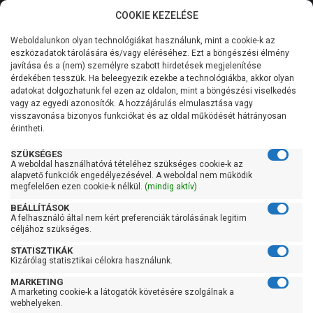
COOKIE KEZELÉSE
0
Weboldalunkon olyan technológiákat használunk, mint a cookie-k az
Kategóriák
Főoldal
Szivattyú
Függőleges tengelyű szivattyú
eszközadatok tárolására és/vagy eléréséhez. Ezt a böngészési élmény
Függőleges tengelyű szivattyú 100 liter/percig
javítása és a (nem) személyre szabott hirdetések megjelenítése
Általános információk
érdekében tesszük. Ha beleegyezik ezekbe a technológiákba, akkor olyan
Pedrollo MKm 3/5
adatokat dolgozhatunk fel ezen az oldalon, mint a böngészési viselkedés
vagy az egyedi azonosítók. A hozzájárulás elmulasztása vagy
Szolgáltatásaink
visszavonása bizonyos funkciókat és az oldal működését hátrányosan
érintheti.
Kapcsolat
SZÜKSÉGES
A weboldal használhatóvá tételéhez szükséges cookie-k az
alapvető funkciók engedélyezésével. A weboldal nem működik
megfelelően ezen cookie-k nélkül.
(mindig aktív)
BEÁLLÍTÁSOK
A felhasználó által nem kért preferenciák tárolásának legitim
céljához szükséges.
STATISZTIKÁK
Kizárólag statisztikai célokra használunk.
MARKETING
A marketing cookie-k a látogatók követésére szolgálnak a
webhelyeken.