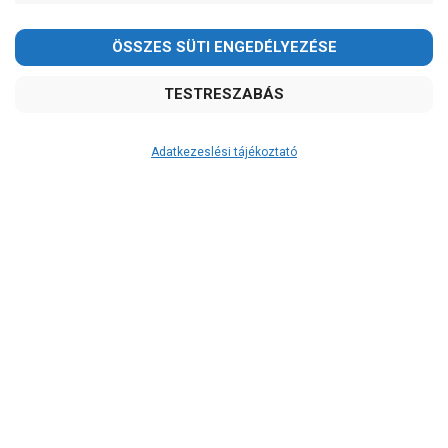
Kedves Vásárlóink!
2026.08.08-án szombaton a munkanap ellenére is ZÁRVA
TARTUNK!
Megértésüket és türelmüket köszönjük!
email: raukerkft@gmail.com
Adatkezeslési tájékoztató
Átvétel
Készletinformáció:
szállítás: 6-10 munkanap
Szállítási költség:
ingyenes