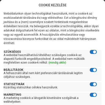
COOKIE KEZELÉSE
0
Weboldalunkon olyan technológiákat használunk, mint a cookie-k az
Kategóriák
Főoldal
Szivattyú
Kerti szivattyú
eszközadatok tárolására és/vagy eléréséhez. Ezt a böngészési élmény
Kerti szivattyú 91-120 liter/percig
javítása és a (nem) személyre szabott hirdetések megjelenítése
Általános információk
érdekében tesszük. Ha beleegyezik ezekbe a technológiákba, akkor olyan
Pedrollo JSW 3BM
adatokat dolgozhatunk fel ezen az oldalon, mint a böngészési viselkedés
vagy az egyedi azonosítók. A hozzájárulás elmulasztása vagy
Szolgáltatásaink
visszavonása bizonyos funkciókat és az oldal működését hátrányosan
érintheti.
Kapcsolat
SZÜKSÉGES
A weboldal használhatóvá tételéhez szükséges cookie-k az
alapvető funkciók engedélyezésével. A weboldal nem működik
megfelelően ezen cookie-k nélkül.
(mindig aktív)
BEÁLLÍTÁSOK
A felhasználó által nem kért preferenciák tárolásának legitim
céljához szükséges.
STATISZTIKÁK
Kizárólag statisztikai célokra használunk.
MARKETING
A marketing cookie-k a látogatók követésére szolgálnak a
webhelyeken.