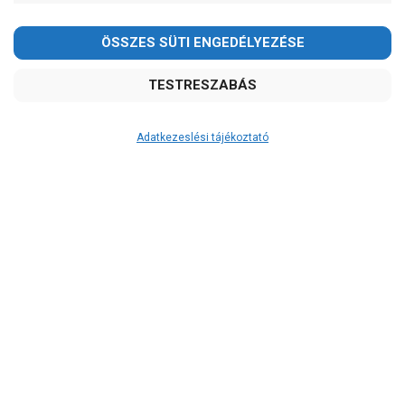
Kedves Vásárlóink!
2026.08.08-án szombaton a munkanap ellenére is ZÁRVA
TARTUNK!
Megértésüket és türelmüket köszönjük!
email: raukerkft@gmail.com
Adatkezeslési tájékoztató
Átvétel
Készletinformáció:
szállítás: 3-5 munkanap
Szállítási költség:
3.750Ft
(előátutalással: 3.500Ft)