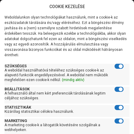
COOKIE KEZELÉSE
0
Weboldalunkon olyan technológiákat használunk, mint a cookie-k az
Kategóriák
Főoldal
Szivattyú
Kerti szivattyú
eszközadatok tárolására és/vagy eléréséhez. Ezt a böngészési élmény
Kerti szivattyú 61-90 liter/percig
javítása és a (nem) személyre szabott hirdetések megjelenítése
Általános információk
érdekében tesszük. Ha beleegyezik ezekbe a technológiákba, akkor olyan
Pedrollo JSW 2CX
adatokat dolgozhatunk fel ezen az oldalon, mint a böngészési viselkedés
vagy az egyedi azonosítók. A hozzájárulás elmulasztása vagy
Szolgáltatásaink
visszavonása bizonyos funkciókat és az oldal működését hátrányosan
érintheti.
Kapcsolat
SZÜKSÉGES
A weboldal használhatóvá tételéhez szükséges cookie-k az
alapvető funkciók engedélyezésével. A weboldal nem működik
megfelelően ezen cookie-k nélkül.
(mindig aktív)
BEÁLLÍTÁSOK
A felhasználó által nem kért preferenciák tárolásának legitim
céljához szükséges.
STATISZTIKÁK
Kizárólag statisztikai célokra használunk.
MARKETING
A marketing cookie-k a látogatók követésére szolgálnak a
webhelyeken.