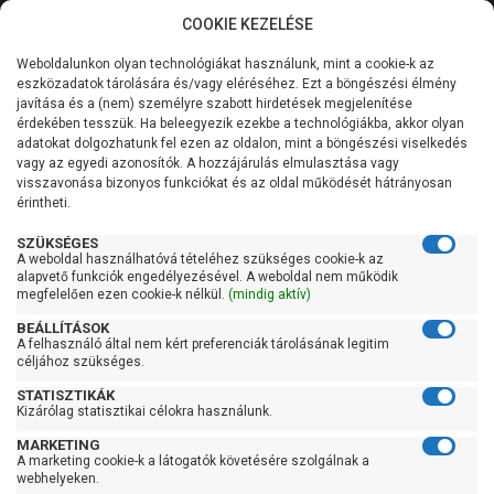
COOKIE KEZELÉSE
0
Weboldalunkon olyan technológiákat használunk, mint a cookie-k az
Kategóriák
Főoldal
Szivattyú
Kerti szivattyú
eszközadatok tárolására és/vagy eléréséhez. Ezt a böngészési élmény
Kerti szivattyú 91-120 liter/percig
javítása és a (nem) személyre szabott hirdetések megjelenítése
Általános információk
érdekében tesszük. Ha beleegyezik ezekbe a technológiákba, akkor olyan
Pedrollo Future-Jetm 2AX
adatokat dolgozhatunk fel ezen az oldalon, mint a böngészési viselkedés
vagy az egyedi azonosítók. A hozzájárulás elmulasztása vagy
Szolgáltatásaink
visszavonása bizonyos funkciókat és az oldal működését hátrányosan
érintheti.
Kapcsolat
SZÜKSÉGES
A weboldal használhatóvá tételéhez szükséges cookie-k az
alapvető funkciók engedélyezésével. A weboldal nem működik
megfelelően ezen cookie-k nélkül.
(mindig aktív)
BEÁLLÍTÁSOK
A felhasználó által nem kért preferenciák tárolásának legitim
céljához szükséges.
STATISZTIKÁK
Kizárólag statisztikai célokra használunk.
MARKETING
A marketing cookie-k a látogatók követésére szolgálnak a
webhelyeken.