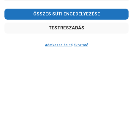
Adatkezeslési tájékoztató
Átvétel
Készletinformáció:
RAKTÁRON!
Szállítási költség:
3.750Ft
(előátutalással: 3.500Ft)