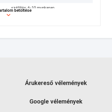
szállítás: 6-10 munkanap
tartalom betöltése
Árukereső vélemények
Google vélemények