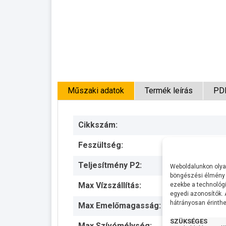
Műszaki adatok
Termék leírás
PD
Cikkszám:
Feszültség:
Teljesítmény P2:
Weboldalunkon olyan
böngészési élmény 
Max Vízszállítás:
ezekbe a technológi
egyedi azonosítók.
hátrányosan érinthet
Max Emelőmagasság:
SZÜKSÉGES
Max Szívómélység: