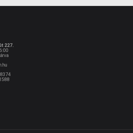
t 227.
6:00
árva
n.hu
-8374
1588