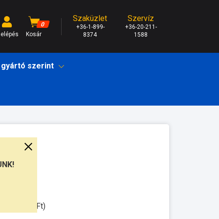
Szaküzlet
Szervíz
0
+36-1-899-
+36-20-211-
elépés
Kosár
8374
1588
 gyártó szerint
UNK!
munkanap
ssal: 3.500Ft)