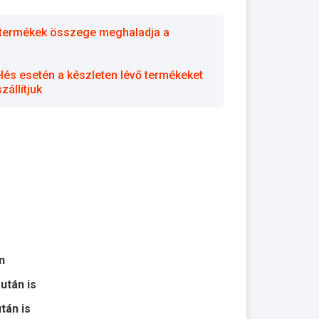
 a termékek összege meghaladja a
elés esetén a készleten lévő termékeket
állítjuk
n
 után is
után is