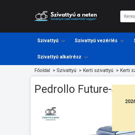
Szivattyú
Szivattyú vezérlés
Szivattyú alkatrész
Főoldal
Szivattyú
Kerti szivattyú
Kerti s
Pedrollo Future-Jet 
202