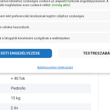
hatóvá tételéhez szükséges cookie-k az alapvető funkciók engedélyezésével. A
ik megfelelően ezen cookie-k nélkül.
(mindig aktív)
1 coll
 nem kért preferenciák tárolásának legitim céljához szükséges.
1 coll
ai célokra használunk.
30 méteren 60 liter/perc
k a látogatók követésére szolgálnak a webhelyeken.
Noryl
Öntvény
AISI 431 rozsdamentes acél
Adatkezeslési tájékoztató
IPX4
+ 40 fok
Pedrollo
15 kg
2 év