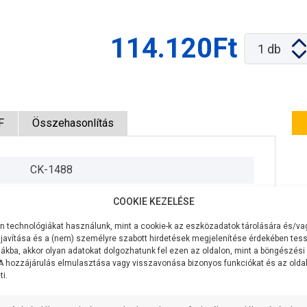
114.120Ft
1
db
F
Összehasonlítás
CK-1488
400V/50Hz
COOKIE KEZELÉSE
1100W
 technológiákat használunk, mint a cookie-k az eszközadatok tárolására és/vag
javítása és a (nem) személyre szabott hirdetések megjelenítése érdekében tess
120 liter/perc
ákba, akkor olyan adatokat dolgozhatunk fel ezen az oldalon, mint a böngészési
 A hozzájárulás elmulasztása vagy visszavonása bizonyos funkciókat és az old
i.
58 méter
9 méter