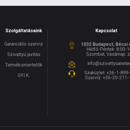
Szolgáltatásaink
Kapcsolat
Garanciális szerviz
1032 Budapest, Bécsi ú
Hétfő-Péntek: 8:00-1
Szombat, Vasárnap: z
Szivattyú javítás
info@szivattyuanete
Termékismertetők
Szaküzlet:
+36-1-899
GY.I.K.
Szervíz:
+36-20-211-