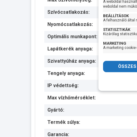
A weboldal használ
weboldal nem működ
Szívócsatlakozás:
BEÁLLÍTÁSOK
A felhasználó által
Nyomócsatlakozás:
STATISZTIKÁK
Kizárólag statisztik
Optimális munkapont:
MARKETING
A marketing cookie-
Lapátkerék anyaga:
Szivattyúház anyaga:
Tengely anyaga:
IP védettség:
Max vízhőmérséklet:
Gyártó:
Termék súlya:
Garancia: