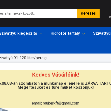
Keresés
B
Szivattyú kiegészítő
Hidrofor tartály
Szivattyú
zivattyú 91-120 liter/percig
2AX
Kedves Vásárlóink!
6.08.08-án szombaton a munkanap ellenére is ZÁRVA TART
Megértésüket és türelmüket köszönjük!
Átvétel
Készletinformáció:
szállítás: 6-10 
email: raukerkft@gmail.com
Szállítási költség:
3.750Ft
(előátutalá