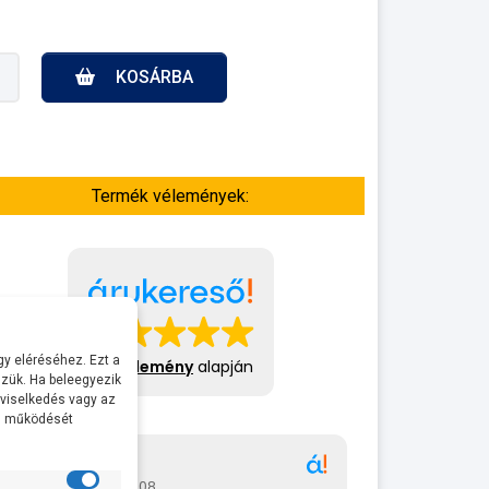
KOSÁRBA
Termék vélemények:
y eléréséhez. Ezt a
413 vélemény
alapján
zük. Ha beleegyezik
 viselkedés vagy az
al működését
Gábor
A bol
2026-07-08
2026-