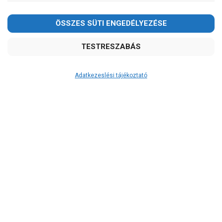
2026.08.08-án szombaton a munkanap ellenére is ZÁRVA
TARTUNK!
Megértésüket és türelmüket köszönjük!
email: raukerkft@gmail.com
Adatkezeslési tájékoztató
Átvétel
Készletinformáció:
ÉRDEKLŐDJÖN!
Szállítási költség:
3.290Ft
(előátutalással: 3.000Ft)