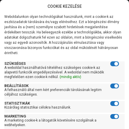
COOKIE KEZELÉSE
0
Weboldalunkon olyan technológiákat használunk, mint a cookie-k az
Kategóriák
Főoldal
Szivattyú
Centrifugál szivattyú
eszközadatok tárolására és/vagy eléréséhez. Ezt a böngészési élmény
Centrifugál szivattyú 100 liter/percig
javítása és a (nem) személyre szabott hirdetések megjelenítése
Általános információk
érdekében tesszük. Ha beleegyezik ezekbe a technológiákba, akkor olyan
Pedrollo FCR 80/3
adatokat dolgozhatunk fel ezen az oldalon, mint a böngészési viselkedés
vagy az egyedi azonosítók. A hozzájárulás elmulasztása vagy
Szolgáltatásaink
visszavonása bizonyos funkciókat és az oldal működését hátrányosan
érintheti.
Kapcsolat
SZÜKSÉGES
A weboldal használhatóvá tételéhez szükséges cookie-k az
alapvető funkciók engedélyezésével. A weboldal nem működik
megfelelően ezen cookie-k nélkül.
(mindig aktív)
BEÁLLÍTÁSOK
A felhasználó által nem kért preferenciák tárolásának legitim
céljához szükséges.
STATISZTIKÁK
Kizárólag statisztikai célokra használunk.
MARKETING
A marketing cookie-k a látogatók követésére szolgálnak a
Kedves Vásárlóink!
webhelyeken.