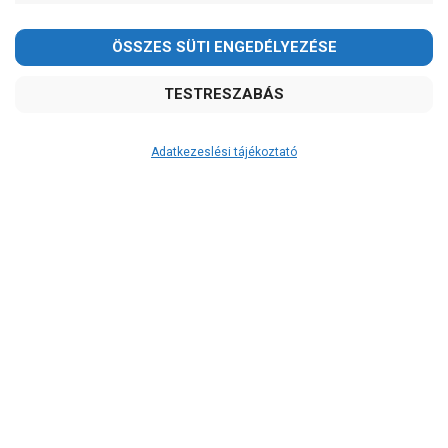
2026.08.08-án szombaton a munkanap ellenére is ZÁRVA
TARTUNK!
Megértésüket és türelmüket köszönjük!
email: raukerkft@gmail.com
Adatkezeslési tájékoztató
Átvétel
Készletinformáció:
ÉRDEKLŐDJÖN!
Szállítási költség:
ingyenes