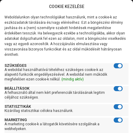
COOKIE KEZELÉSE
0
Weboldalunkon olyan technológiákat használunk, mint a cookie-k az
Kategóriák
Főoldal
Szivattyú
Centrifugál szivattyú
eszközadatok tárolására és/vagy eléréséhez. Ezt a böngészési élmény
Centrifugál szivattyú 201-400 liter/percig
javítása és a (nem) személyre szabott hirdetések megjelenítése
Általános információk
érdekében tesszük. Ha beleegyezik ezekbe a technológiákba, akkor olyan
Pedrollo FCR 15/2R
adatokat dolgozhatunk fel ezen az oldalon, mint a böngészési viselkedés
vagy az egyedi azonosítók. A hozzájárulás elmulasztása vagy
Szolgáltatásaink
visszavonása bizonyos funkciókat és az oldal működését hátrányosan
érintheti.
Kapcsolat
SZÜKSÉGES
A weboldal használhatóvá tételéhez szükséges cookie-k az
alapvető funkciók engedélyezésével. A weboldal nem működik
megfelelően ezen cookie-k nélkül.
(mindig aktív)
BEÁLLÍTÁSOK
A felhasználó által nem kért preferenciák tárolásának legitim
céljához szükséges.
STATISZTIKÁK
Kizárólag statisztikai célokra használunk.
MARKETING
A marketing cookie-k a látogatók követésére szolgálnak a
Kedves Vásárlóink!
webhelyeken.