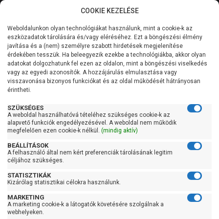
COOKIE KEZELÉSE
0
Weboldalunkon olyan technológiákat használunk, mint a cookie-k az
Kategóriák
Főoldal
Szivattyú
Centrifugál szivattyú
eszközadatok tárolására és/vagy eléréséhez. Ezt a böngészési élmény
Centrifugál szivattyú 1500 liter/perc felett
javítása és a (nem) személyre szabott hirdetések megjelenítése
Általános információk
érdekében tesszük. Ha beleegyezik ezekbe a technológiákba, akkor olyan
Pedrollo F 65/125C
adatokat dolgozhatunk fel ezen az oldalon, mint a böngészési viselkedés
vagy az egyedi azonosítók. A hozzájárulás elmulasztása vagy
Szolgáltatásaink
visszavonása bizonyos funkciókat és az oldal működését hátrányosan
érintheti.
Kapcsolat
SZÜKSÉGES
A weboldal használhatóvá tételéhez szükséges cookie-k az
alapvető funkciók engedélyezésével. A weboldal nem működik
megfelelően ezen cookie-k nélkül.
(mindig aktív)
BEÁLLÍTÁSOK
A felhasználó által nem kért preferenciák tárolásának legitim
céljához szükséges.
STATISZTIKÁK
Kizárólag statisztikai célokra használunk.
MARKETING
A marketing cookie-k a látogatók követésére szolgálnak a
webhelyeken.