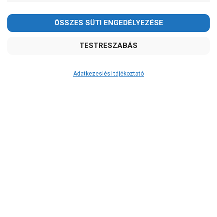
Kedves Vásárlóink!
2026.08.08-án szombaton a munkanap ellenére is ZÁRVA
TARTUNK!
Megértésüket és türelmüket köszönjük!
email: raukerkft@gmail.com
Adatkezeslési tájékoztató
Átvétel
Készletinformáció:
szállítás: 6-10 munkanap
Szállítási költség:
ingyenes