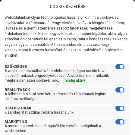
COOKIE KEZELÉSE
0
Weboldalunkon olyan technológiákat használunk, mint a cookie-k az
Kategóriák
Főoldal
Szivattyú
Centrifugál szivattyú
eszközadatok tárolására és/vagy eléréséhez. Ezt a böngészési élmény
Centrifugál szivattyú 901-1500 liter/percig
javítása és a (nem) személyre szabott hirdetések megjelenítése
Általános információk
érdekében tesszük. Ha beleegyezik ezekbe a technológiákba, akkor olyan
Pedrollo F 50/125C
adatokat dolgozhatunk fel ezen az oldalon, mint a böngészési viselkedés
vagy az egyedi azonosítók. A hozzájárulás elmulasztása vagy
Szolgáltatásaink
visszavonása bizonyos funkciókat és az oldal működését hátrányosan
érintheti.
Kapcsolat
SZÜKSÉGES
A weboldal használhatóvá tételéhez szükséges cookie-k az
alapvető funkciók engedélyezésével. A weboldal nem működik
megfelelően ezen cookie-k nélkül.
(mindig aktív)
BEÁLLÍTÁSOK
A felhasználó által nem kért preferenciák tárolásának legitim
céljához szükséges.
STATISZTIKÁK
Kizárólag statisztikai célokra használunk.
MARKETING
A marketing cookie-k a látogatók követésére szolgálnak a
webhelyeken.