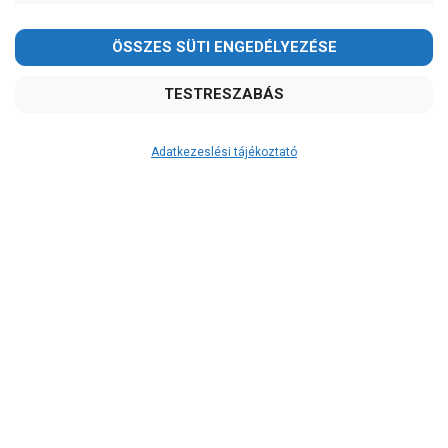
Adatkezeslési tájékoztató
Átvétel
Készletinformáció:
szállítás: 6-10 munkanap
Szállítási költség:
ingyenes