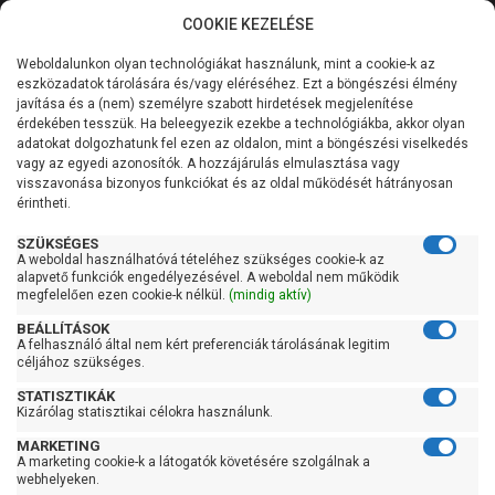
COOKIE KEZELÉSE
0
Weboldalunkon olyan technológiákat használunk, mint a cookie-k az
Kategóriák
Főoldal
Szivattyú
Centrifugál szivattyú
eszközadatok tárolására és/vagy eléréséhez. Ezt a böngészési élmény
Centrifugál szivattyú 401-900 liter/percig
javítása és a (nem) személyre szabott hirdetések megjelenítése
Általános információk
érdekében tesszük. Ha beleegyezik ezekbe a technológiákba, akkor olyan
Pedrollo F 40/200B
adatokat dolgozhatunk fel ezen az oldalon, mint a böngészési viselkedés
vagy az egyedi azonosítók. A hozzájárulás elmulasztása vagy
Szolgáltatásaink
visszavonása bizonyos funkciókat és az oldal működését hátrányosan
érintheti.
Kapcsolat
SZÜKSÉGES
A weboldal használhatóvá tételéhez szükséges cookie-k az
alapvető funkciók engedélyezésével. A weboldal nem működik
megfelelően ezen cookie-k nélkül.
(mindig aktív)
BEÁLLÍTÁSOK
A felhasználó által nem kért preferenciák tárolásának legitim
céljához szükséges.
STATISZTIKÁK
Kizárólag statisztikai célokra használunk.
MARKETING
A marketing cookie-k a látogatók követésére szolgálnak a
webhelyeken.