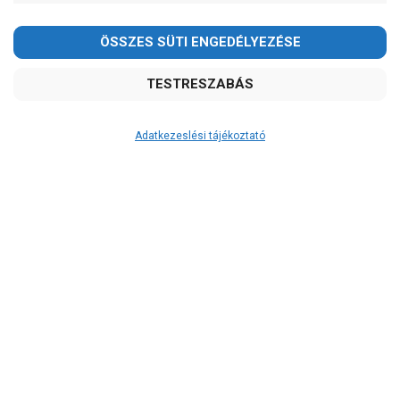
Kedves Vásárlóink!
2026.08.08-án szombaton a munkanap ellenére is ZÁRVA
TARTUNK!
Megértésüket és türelmüket köszönjük!
email: raukerkft@gmail.com
Adatkezeslési tájékoztató
Átvétel
Készletinformáció:
szállítás: 6-10 munkanap
Szállítási költség:
ingyenes