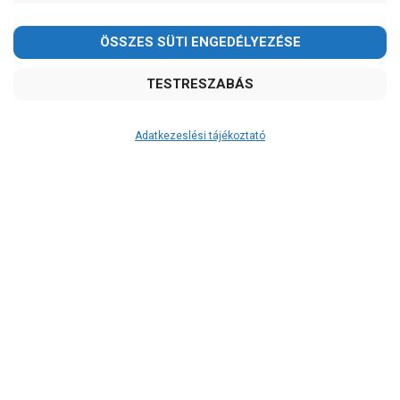
Adatkezeslési tájékoztató
Átvétel
Készletinformáció:
szállítás: 3-5 munkanap
Szállítási költség:
ingyenes