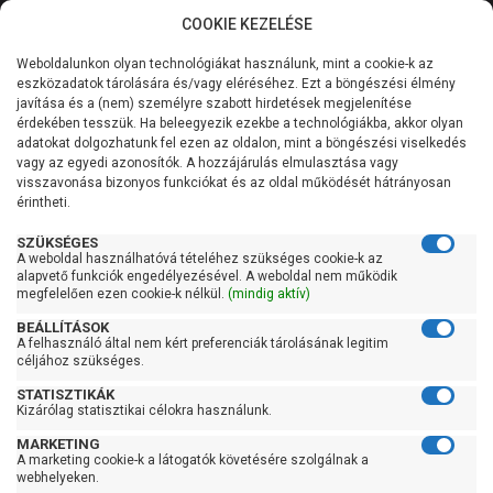
COOKIE KEZELÉSE
0
Weboldalunkon olyan technológiákat használunk, mint a cookie-k az
Kategóriák
Főoldal
Szivattyú
Centrifugál szivattyú
eszközadatok tárolására és/vagy eléréséhez. Ezt a böngészési élmény
Centrifugál szivattyú 201-400 liter/percig
javítása és a (nem) személyre szabott hirdetések megjelenítése
Általános információk
érdekében tesszük. Ha beleegyezik ezekbe a technológiákba, akkor olyan
Pedrollo F 32/160B
adatokat dolgozhatunk fel ezen az oldalon, mint a böngészési viselkedés
vagy az egyedi azonosítók. A hozzájárulás elmulasztása vagy
Szolgáltatásaink
visszavonása bizonyos funkciókat és az oldal működését hátrányosan
érintheti.
Kapcsolat
SZÜKSÉGES
A weboldal használhatóvá tételéhez szükséges cookie-k az
alapvető funkciók engedélyezésével. A weboldal nem működik
megfelelően ezen cookie-k nélkül.
(mindig aktív)
BEÁLLÍTÁSOK
A felhasználó által nem kért preferenciák tárolásának legitim
céljához szükséges.
STATISZTIKÁK
Kizárólag statisztikai célokra használunk.
MARKETING
A marketing cookie-k a látogatók követésére szolgálnak a
webhelyeken.