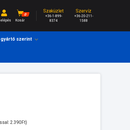
Szaküzlet
Szervíz
0
+36-1-899-
+36-20-211-
elépés
Kosár
8374
1588
 gyártó szerint
ssal: 2.390Ft)