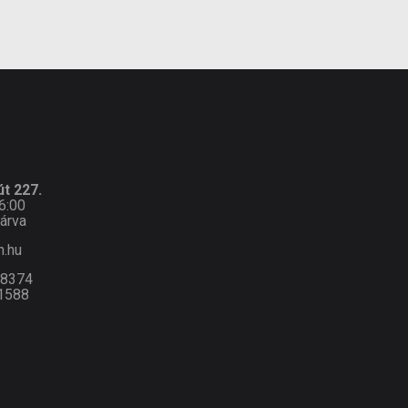
t 227.
6:00
árva
n.hu
-8374
1588