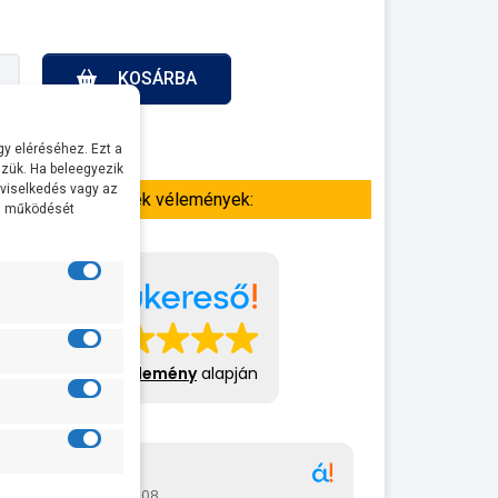
KOSÁRBA
y eléréséhez. Ezt a
zük. Ha beleegyezik
 viselkedés vagy az
Termék vélemények:
al működését
413 vélemény
alapján
Gábor
A bol
2026-07-08
2026-