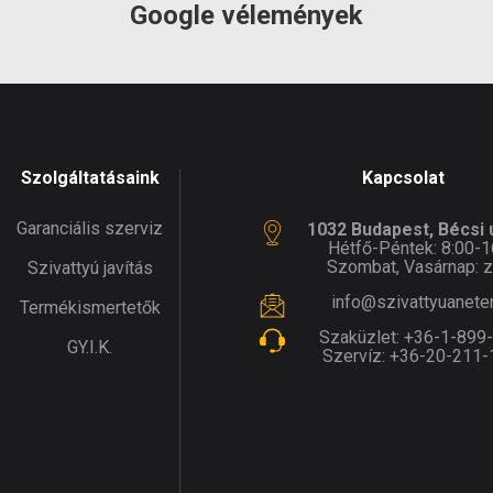
Google vélemények
Szolgáltatásaink
Kapcsolat
Garanciális szerviz
1032 Budapest, Bécsi ú
Hétfő-Péntek: 8:00-1
Szombat, Vasárnap: z
Szivattyú javítás
info@szivattyuanete
Termékismertetők
Szaküzlet:
+36-1-899
GY.I.K.
Szervíz:
+36-20-211-