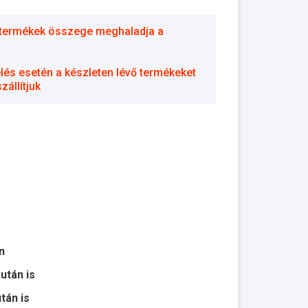
 a termékek összege meghaladja a
elés esetén a készleten lévő termékeket
állítjuk
n
 után is
után is