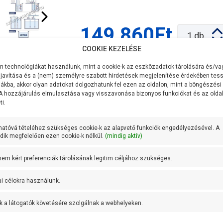
149.860Ft
1
db
COOKIE KEZELÉSE
 technológiákat használunk, mint a cookie-k az eszközadatok tárolására és/vag
javítása és a (nem) személyre szabott hirdetések megjelenítése érdekében tess
ákba, akkor olyan adatokat dolgozhatunk fel ezen az oldalon, mint a böngészési
F
Összehasonlítás
 A hozzájárulás elmulasztása vagy visszavonása bizonyos funkciókat és az old
i.
CK-2233
hatóvá tételéhez szükséges cookie-k az alapvető funkciók engedélyezésével. A
ik megfelelően ezen cookie-k nélkül.
(mindig aktív)
400V
 nem kért preferenciák tárolásának legitim céljához szükséges.
Max 16A
ai célokra használunk.
Pedrollo
1.5 kg
k a látogatók követésére szolgálnak a webhelyeken.
2 év