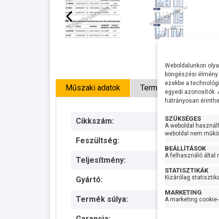
Weboldalunkon olyan
böngészési élmény 
ezekbe a technológi
Műszaki adatok
Termék leírás
PD
egyedi azonosítók.
hátrányosan érinthet
SZÜKSÉGES
Cikkszám:
A weboldal használ
weboldal nem működ
Feszültség:
BEÁLLÍTÁSOK
A felhasználó által
Teljesítmény:
STATISZTIKÁK
Kizárólag statisztik
Gyártó:
MARKETING
Termék súlya:
A marketing cookie-
Garancia: