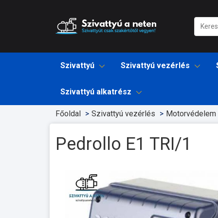
Szivattyú
Szivattyú vezérlés
Szivattyú alkatrész
Főoldal
Szivattyú vezérlés
Motorvédelem
Pedrollo E1 TRI/1