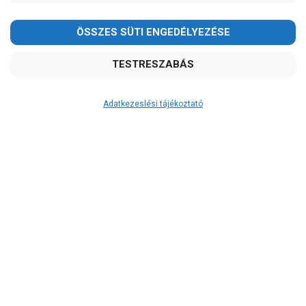
Adatkezeslési tájékoztató
Átvétel
Készletinformáció:
szállítás: 3-5 munkanap
Szállítási költség:
ingyenes