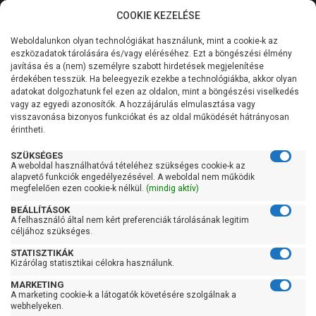
COOKIE KEZELÉSE
0
Weboldalunkon olyan technológiákat használunk, mint a cookie-k az
Kategóriák
Főoldal
Szivattyú
Házivízellátó házivízmű
eszközadatok tárolására és/vagy eléréséhez. Ezt a böngészési élmény
Okos házivízellátó frekvenciaváltóval
javítása és a (nem) személyre szabott hirdetések megjelenítése
Általános információk
érdekében tesszük. Ha beleegyezik ezekbe a technológiákba, akkor olyan
Pedrollo DG PED 3
adatokat dolgozhatunk fel ezen az oldalon, mint a böngészési viselkedés
vagy az egyedi azonosítók. A hozzájárulás elmulasztása vagy
Szolgáltatásaink
visszavonása bizonyos funkciókat és az oldal működését hátrányosan
érintheti.
Kapcsolat
SZÜKSÉGES
A weboldal használhatóvá tételéhez szükséges cookie-k az
alapvető funkciók engedélyezésével. A weboldal nem működik
megfelelően ezen cookie-k nélkül.
(mindig aktív)
BEÁLLÍTÁSOK
A felhasználó által nem kért preferenciák tárolásának legitim
céljához szükséges.
STATISZTIKÁK
Kizárólag statisztikai célokra használunk.
MARKETING
A marketing cookie-k a látogatók követésére szolgálnak a
webhelyeken.