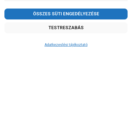
Adatkezeslési tájékoztató
Átvétel
Készletinformáció:
szállítás: 3-5 munkanap
Szállítási költség:
4.150Ft
(előátutalással: 3.800Ft)