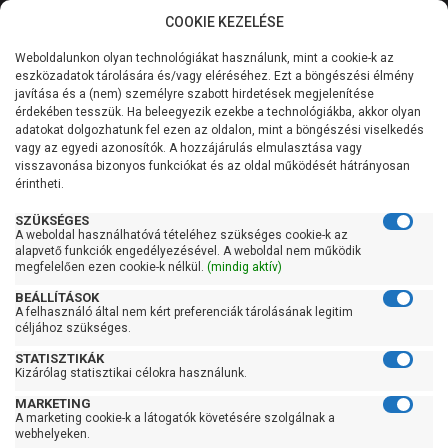
COOKIE KEZELÉSE
0
Weboldalunkon olyan technológiákat használunk, mint a cookie-k az
Kategóriák
Főoldal
Szivattyú
Centrifugál szivattyú
eszközadatok tárolására és/vagy eléréséhez. Ezt a böngészési élmény
Centrifugál szivattyú 101-200 liter/percig
javítása és a (nem) személyre szabott hirdetések megjelenítése
Általános információk
érdekében tesszük. Ha beleegyezik ezekbe a technológiákba, akkor olyan
Pedrollo CPm 170M
adatokat dolgozhatunk fel ezen az oldalon, mint a böngészési viselkedés
vagy az egyedi azonosítók. A hozzájárulás elmulasztása vagy
Szolgáltatásaink
visszavonása bizonyos funkciókat és az oldal működését hátrányosan
érintheti.
Kapcsolat
SZÜKSÉGES
A weboldal használhatóvá tételéhez szükséges cookie-k az
alapvető funkciók engedélyezésével. A weboldal nem működik
megfelelően ezen cookie-k nélkül.
(mindig aktív)
BEÁLLÍTÁSOK
A felhasználó által nem kért preferenciák tárolásának legitim
céljához szükséges.
STATISZTIKÁK
Kizárólag statisztikai célokra használunk.
MARKETING
A marketing cookie-k a látogatók követésére szolgálnak a
webhelyeken.