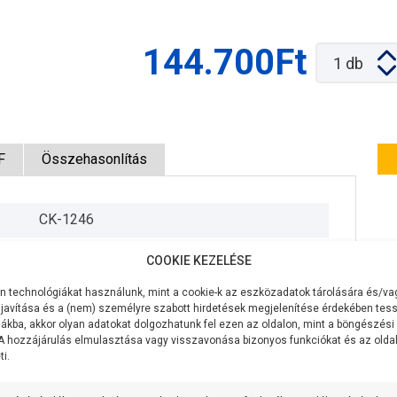
144.700Ft
1
db
F
Összehasonlítás
CK-1246
230V/50Hz
COOKIE KEZELÉSE
550W
 technológiákat használunk, mint a cookie-k az eszközadatok tárolására és/vag
javítása és a (nem) személyre szabott hirdetések megjelenítése érdekében tess
120 liter/perc
ákba, akkor olyan adatokat dolgozhatunk fel ezen az oldalon, mint a böngészési
 A hozzájárulás elmulasztása vagy visszavonása bizonyos funkciókat és az old
i.
24 méter
7 méter