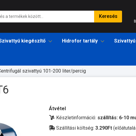
Keresés
B
Szivattyú kiegészítő
Hidrofor tartály
Szivattyú
entrifugál szivattyú 101-200 liter/percig
T6
Átvétel
Készletinformáció:
szállítás: 6-10 
Szállítási költség:
3.290Ft
(előátutalá