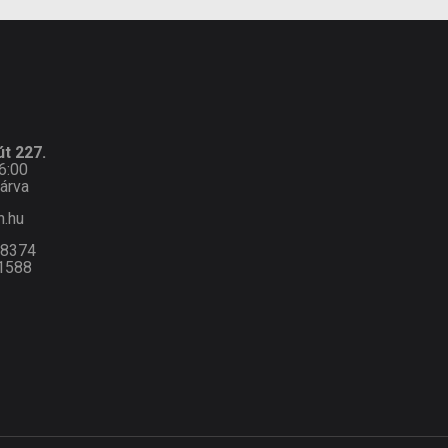
t 227.
6:00
árva
n.hu
-8374
1588