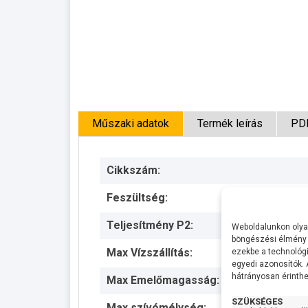
Műszaki adatok
Termék leírás
PD
Cikkszám:
Feszültség:
Teljesítmény P2:
Weboldalunkon olyan
böngészési élmény 
Max Vízszállítás:
ezekbe a technológi
egyedi azonosítók.
hátrányosan érinthet
Max Emelőmagasság:
SZÜKSÉGES
Max szívómélység: