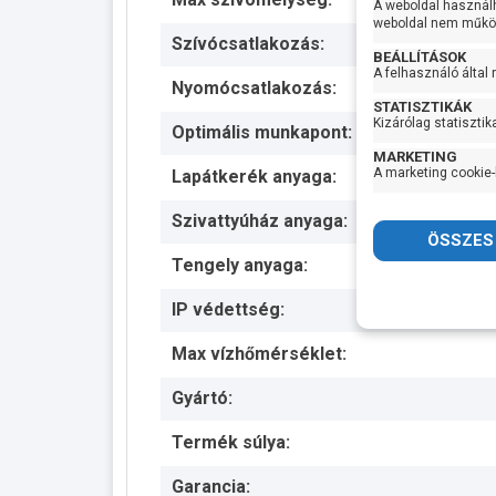
A weboldal használ
weboldal nem működ
Szívócsatlakozás:
BEÁLLÍTÁSOK
A felhasználó által
Nyomócsatlakozás:
STATISZTIKÁK
Kizárólag statisztik
Optimális munkapont:
MARKETING
A marketing cookie-
Lapátkerék anyaga:
Szivattyúház anyaga:
Tengely anyaga:
IP védettség:
Max vízhőmérséklet:
Gyártó:
Termék súlya:
Garancia: