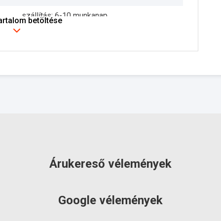
szállítás: 6-10 munkanap
tartalom betöltése
Árukereső vélemények
Google vélemények