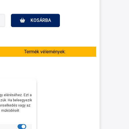
KOSÁRBA
Termék vélemények:
y eléréséhez. Ezt a
zük. Ha beleegyezik
 viselkedés vagy az
al működését