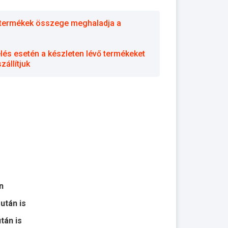
 a termékek összege meghaladja a
elés esetén a készleten lévő termékeket
állítjuk
n
 után is
után is