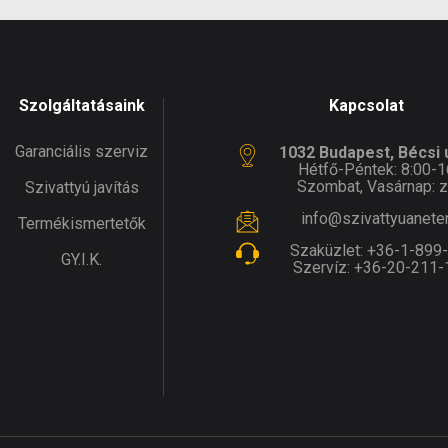
Szolgáltatásaink
Kapcsolat
Garanciális szerviz
1032 Budapest, Bécsi ú
Hétfő-Péntek: 8:00-1
Szombat, Vasárnap: z
Szivattyú javítás
info@szivattyuanete
Termékismertetők
Szaküzlet:
+36-1-899
GY.I.K.
Szervíz:
+36-20-211-