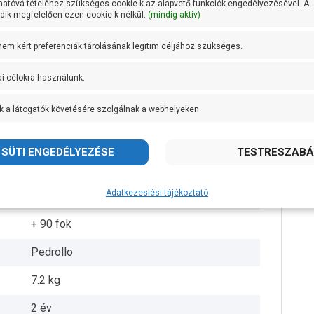
hatóvá tételéhez szükséges cookie-k az alapvető funkciók engedélyezésével. A
ik megfelelően ezen cookie-k nélkül.
(mindig aktív)
5/4 coll
 nem kért preferenciák tárolásának legitim céljához szükséges.
1 coll
ai célokra használunk.
16,5 méteren 90 liter/perc
k a látogatók követésére szolgálnak a webhelyeken.
AISI 316L rozsdamentes acél
AISI 316L rozsdamentes acél
AISI 316L rozsdamentes acél
Adatkezeslési tájékoztató
IPX4
+ 90 fok
Pedrollo
7.2 kg
2 év