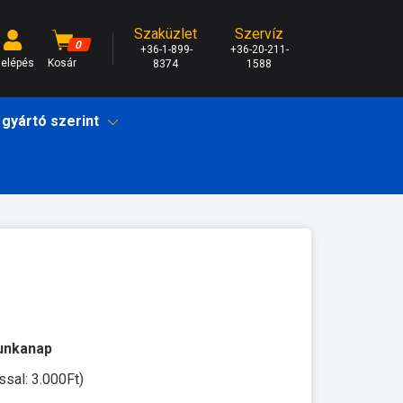
Szaküzlet
Szervíz
0
+36-1-899-
+36-20-211-
elépés
Kosár
8374
1588
 gyártó szerint
munkanap
ssal: 3.000Ft)