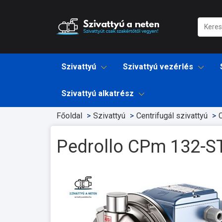
Szivattyú
Szivattyú vezérlés
Szivattyú alkatrész
Főoldal
Szivattyú
Centrifugál szivattyú
C
Pedrollo CPm 132-S