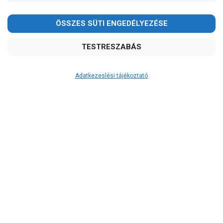
Kedves Vásárlóink!
2026.08.08-án szombaton a munkanap ellenére is ZÁRVA
TARTUNK!
Megértésüket és türelmüket köszönjük!
email: raukerkft@gmail.com
Adatkezeslési tájékoztató
Átvétel
Készletinformáció:
szállítás: 2-3 munkanap
Szállítási költség:
3.750Ft
(előátutalással: 3.500Ft)