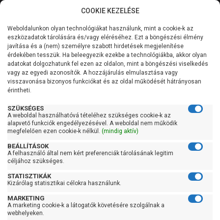
COOKIE KEZELÉSE
0
Weboldalunkon olyan technológiákat használunk, mint a cookie-k az
Kategóriák
Főoldal
Szivattyú
Kerti szivattyú
eszközadatok tárolására és/vagy eléréséhez. Ezt a böngészési élmény
Kerti szivattyú 60 liter/percig
javítása és a (nem) személyre szabott hirdetések megjelenítése
Általános információk
érdekében tesszük. Ha beleegyezik ezekbe a technológiákba, akkor olyan
Pedrollo CK 80
adatokat dolgozhatunk fel ezen az oldalon, mint a böngészési viselkedés
vagy az egyedi azonosítók. A hozzájárulás elmulasztása vagy
Szolgáltatásaink
visszavonása bizonyos funkciókat és az oldal működését hátrányosan
érintheti.
Kapcsolat
SZÜKSÉGES
A weboldal használhatóvá tételéhez szükséges cookie-k az
alapvető funkciók engedélyezésével. A weboldal nem működik
megfelelően ezen cookie-k nélkül.
(mindig aktív)
BEÁLLÍTÁSOK
A felhasználó által nem kért preferenciák tárolásának legitim
céljához szükséges.
STATISZTIKÁK
Kizárólag statisztikai célokra használunk.
MARKETING
A marketing cookie-k a látogatók követésére szolgálnak a
webhelyeken.