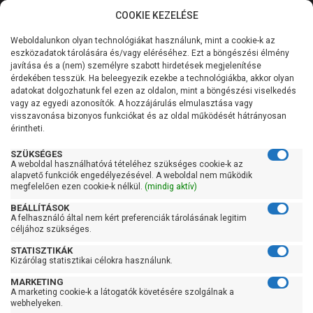
COOKIE KEZELÉSE
0
Weboldalunkon olyan technológiákat használunk, mint a cookie-k az
Kategóriák
Főoldal
Szivattyú
Szennyvízszivattyú
eszközadatok tárolására és/vagy eléréséhez. Ezt a böngészési élmény
Szabadátömlésű szennyvízszivattyú
javítása és a (nem) személyre szabott hirdetések megjelenítése
Általános információk
érdekében tesszük. Ha beleegyezik ezekbe a technológiákba, akkor olyan
Pedrollo BCm 10/50-MF
adatokat dolgozhatunk fel ezen az oldalon, mint a böngészési viselkedés
vagy az egyedi azonosítók. A hozzájárulás elmulasztása vagy
Szolgáltatásaink
visszavonása bizonyos funkciókat és az oldal működését hátrányosan
érintheti.
Kapcsolat
SZÜKSÉGES
A weboldal használhatóvá tételéhez szükséges cookie-k az
alapvető funkciók engedélyezésével. A weboldal nem működik
megfelelően ezen cookie-k nélkül.
(mindig aktív)
BEÁLLÍTÁSOK
A felhasználó által nem kért preferenciák tárolásának legitim
céljához szükséges.
STATISZTIKÁK
Kizárólag statisztikai célokra használunk.
MARKETING
A marketing cookie-k a látogatók követésére szolgálnak a
Kedves Vásárlóink!
webhelyeken.