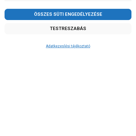
2026.08.08-án szombaton a munkanap ellenére is ZÁRVA
TARTUNK!
Megértésüket és türelmüket köszönjük!
email: raukerkft@gmail.com
Adatkezeslési tájékoztató
Átvétel
Készletinformáció:
ÉRDEKLŐDJÖN!
Szállítási költség:
ingyenes