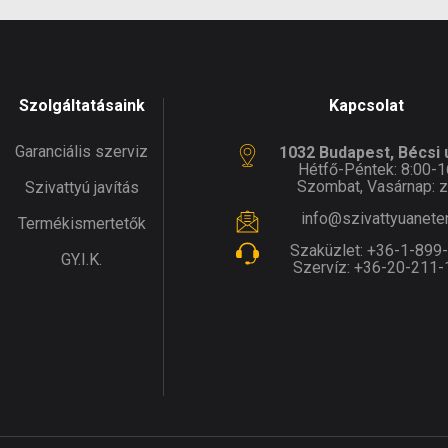
Szolgáltatásaink
Kapcsolat
Garanciális szerviz
1032 Budapest, Bécsi ú
Hétfő-Péntek: 8:00-1
Szombat, Vasárnap: z
Szivattyú javítás
info@szivattyuanete
Termékismertetők
Szaküzlet:
+36-1-899
GY.I.K.
Szervíz:
+36-20-211-