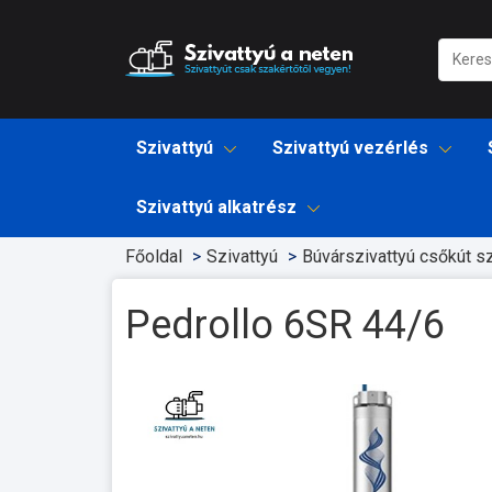
Szivattyú
Szivattyú vezérlés
Szivattyú alkatrész
Főoldal
Szivattyú
Búvárszivattyú csőkút sz
Pedrollo 6SR 44/6