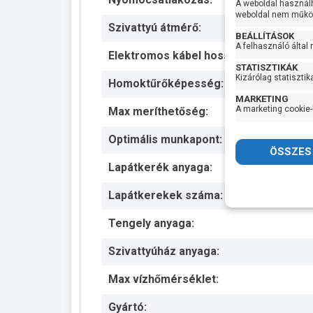
A weboldal használ
weboldal nem működ
Szivattyú átmérő:
BEÁLLÍTÁSOK
A felhasználó által
Elektromos kábel hossza:
STATISZTIKÁK
Kizárólag statisztik
Homoktűrőképesség:
MARKETING
A marketing cookie-
Max meríthetőség:
Optimális munkapont:
Lapátkerék anyaga:
Lapátkerekek száma:
Tengely anyaga:
Szivattyúház anyaga:
Max vízhőmérséklet:
Gyártó: