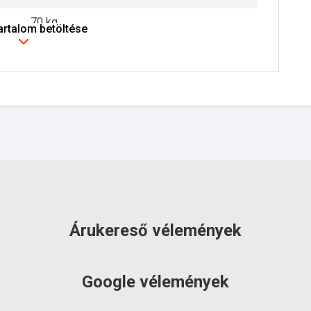
70 kg
tartalom betöltése
3 év
szállítás: 6-10 munkanap
Árukereső vélemények
Google vélemények