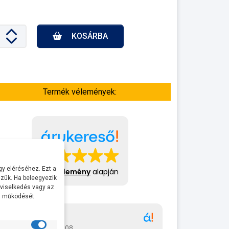
KOSÁRBA
Termék vélemények:
y eléréséhez. Ezt a
413 vélemény
alapján
zük. Ha beleegyezik
 viselkedés vagy az
al működését
Gábor
A bol
2026-07-08
2026-