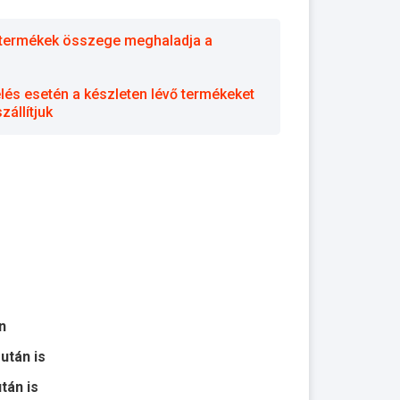
 a termékek összege meghaladja a
elés esetén a készleten lévő termékeket
állítjuk
n
 után is
után is