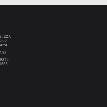
t 227.
6:00
árva
n.hu
-8374
1588