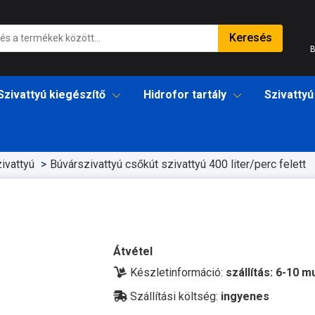
Keresés
B
Szivattyú kiegészítő
Hidrofor tartály
Szivattyú
ivattyú
Búvárszivattyú csőkút szivattyú 400 liter/perc felett
Átvétel
Készletinformáció:
szállítás: 6-10 
Szállítási költség:
ingyenes