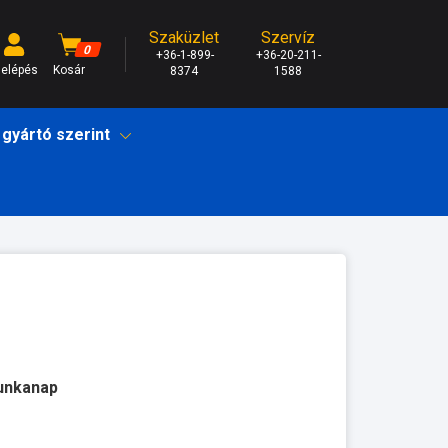
Szaküzlet
Szervíz
0
+36-1-899-
+36-20-211-
elépés
Kosár
8374
1588
 gyártó szerint
munkanap