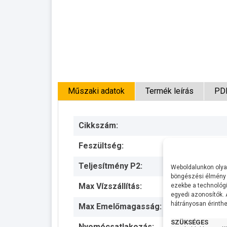
Műszaki adatok
Termék leírás
PD
Cikkszám:
Feszültség:
Teljesítmény P2:
Weboldalunkon olyan
böngészési élmény 
Max Vízszállítás:
ezekbe a technológi
egyedi azonosítók.
hátrányosan érinthet
Max Emelőmagasság:
SZÜKSÉGES
Nyomócsatlakozás: