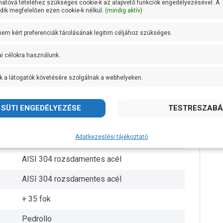
hatóvá tételéhez szükséges cookie-k az alapvető funkciók engedélyezésével. A
ik megfelelően ezen cookie-k nélkül.
(mindig aktív)
149,5 mm
 nem kért preferenciák tárolásának legitim céljához szükséges.
4 méter
ai célokra használunk.
100 g/m3
k a látogatók követésére szolgálnak a webhelyeken.
200 méter
40 méteren 800 liter/perc
Gumibevonatú noryl
Adatkezeslési tájékoztató
6 db
AISI 304 rozsdamentes acél
AISI 304 rozsdamentes acél
+ 35 fok
Pedrollo