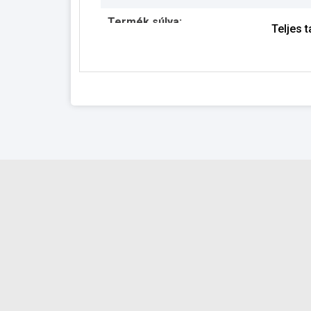
Termék súlya:
Teljes 
Garancia:
Készlet információ: