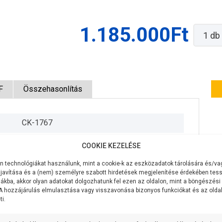
1.185.000Ft
1
db
F
Összehasonlítás
CK-1767
400V/50Hz
COOKIE KEZELÉSE
9,2 KW
 technológiákat használunk, mint a cookie-k az eszközadatok tárolására és/vag
javítása és a (nem) személyre szabott hirdetések megjelenítése érdekében tess
1000 liter/perc
ákba, akkor olyan adatokat dolgozhatunk fel ezen az oldalon, mint a böngészési
 A hozzájárulás elmulasztása vagy visszavonása bizonyos funkciókat és az old
i.
70 méter
3 coll