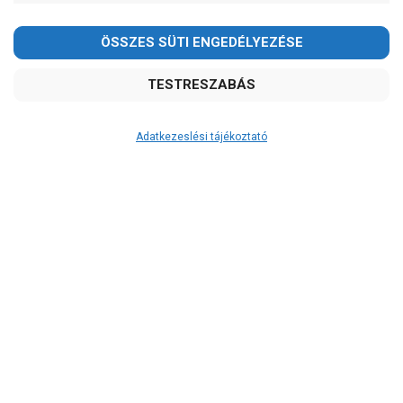
Kedves Vásárlóink!
2026.08.08-án szombaton a munkanap ellenére is ZÁRVA
TARTUNK!
Megértésüket és türelmüket köszönjük!
email: raukerkft@gmail.com
Adatkezeslési tájékoztató
Átvétel
Készletinformáció:
szállítás: 6-10 munkanap
Szállítási költség:
ingyenes