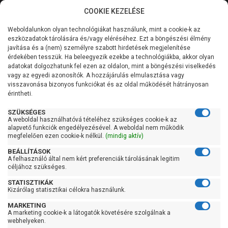
COOKIE KEZELÉSE
0
Weboldalunkon olyan technológiákat használunk, mint a cookie-k az
Kategóriák
Főoldal
Szivattyú
Búvárszivattyú csőkút szivattyú
eszközadatok tárolására és/vagy eléréséhez. Ezt a böngészési élmény
Búvárszivattyú csőkút szivattyú 400 liter/perc felett
javítása és a (nem) személyre szabott hirdetések megjelenítése
Általános információk
érdekében tesszük. Ha beleegyezik ezekbe a technológiákba, akkor olyan
Pedrollo 6SR 27/7
adatokat dolgozhatunk fel ezen az oldalon, mint a böngészési viselkedés
vagy az egyedi azonosítók. A hozzájárulás elmulasztása vagy
Szolgáltatásaink
visszavonása bizonyos funkciókat és az oldal működését hátrányosan
érintheti.
Kapcsolat
SZÜKSÉGES
A weboldal használhatóvá tételéhez szükséges cookie-k az
alapvető funkciók engedélyezésével. A weboldal nem működik
megfelelően ezen cookie-k nélkül.
(mindig aktív)
BEÁLLÍTÁSOK
A felhasználó által nem kért preferenciák tárolásának legitim
céljához szükséges.
STATISZTIKÁK
Kizárólag statisztikai célokra használunk.
MARKETING
A marketing cookie-k a látogatók követésére szolgálnak a
webhelyeken.