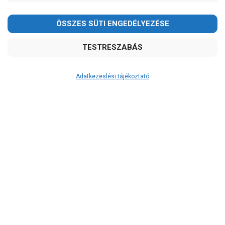
Adatkezeslési tájékoztató
Átvétel
Készletinformáció:
szállítás: 6-10 munkanap
Szállítási költség:
4.150Ft
(előátutalással: 3.800Ft)