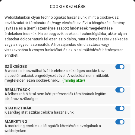
COOKIE KEZELÉSE
0
Weboldalunkon olyan technológiákat használunk, mint a cookie-k az
Kategóriák
Főoldal
Szivattyú
Kerti szivattyú
eszközadatok tárolására és/vagy eléréséhez. Ezt a böngészési élmény
Kerti szivattyú 121 liter/perc felett
javítása és a (nem) személyre szabott hirdetések megjelenítése
Általános információk
érdekében tesszük. Ha beleegyezik ezekbe a technológiákba, akkor olyan
Pedrollo 5CP 100I
adatokat dolgozhatunk fel ezen az oldalon, mint a böngészési viselkedés
vagy az egyedi azonosítók. A hozzájárulás elmulasztása vagy
Szolgáltatásaink
visszavonása bizonyos funkciókat és az oldal működését hátrányosan
érintheti.
Kapcsolat
SZÜKSÉGES
A weboldal használhatóvá tételéhez szükséges cookie-k az
alapvető funkciók engedélyezésével. A weboldal nem működik
megfelelően ezen cookie-k nélkül.
(mindig aktív)
BEÁLLÍTÁSOK
A felhasználó által nem kért preferenciák tárolásának legitim
céljához szükséges.
STATISZTIKÁK
Kizárólag statisztikai célokra használunk.
MARKETING
A marketing cookie-k a látogatók követésére szolgálnak a
webhelyeken.