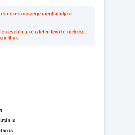
 a termékek összege meghaladja a
elés esetén a készleten lévő termékeket
állítjuk
n
 után is
után is