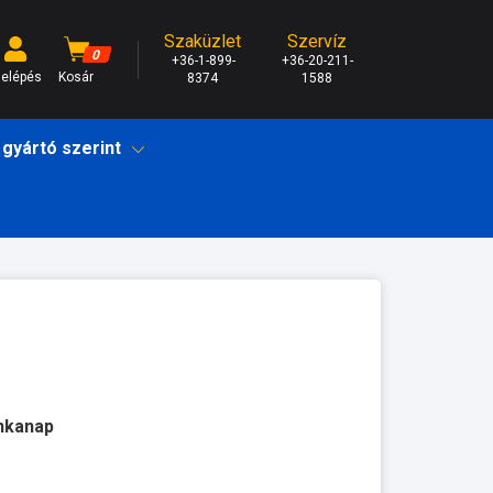
Szaküzlet
Szervíz
0
+36-1-899-
+36-20-211-
elépés
Kosár
8374
1588
 gyártó szerint
unkanap