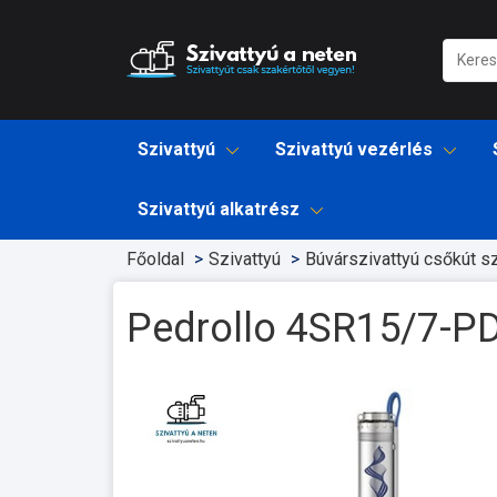
Szivattyú
Szivattyú vezérlés
Szivattyú alkatrész
Főoldal
Szivattyú
Búvárszivattyú csőkút sz
Pedrollo 4SR15/7-P