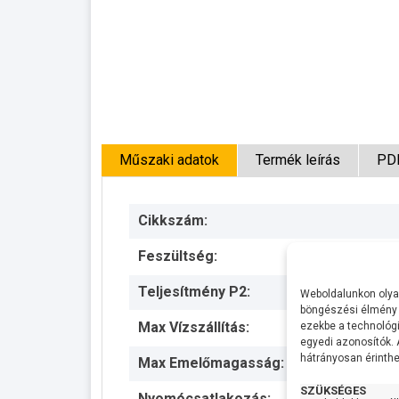
Műszaki adatok
Termék leírás
PD
Cikkszám:
Feszültség:
Teljesítmény P2:
Weboldalunkon olyan
böngészési élmény 
Max Vízszállítás:
ezekbe a technológi
egyedi azonosítók.
hátrányosan érinthet
Max Emelőmagasság:
SZÜKSÉGES
Nyomócsatlakozás: