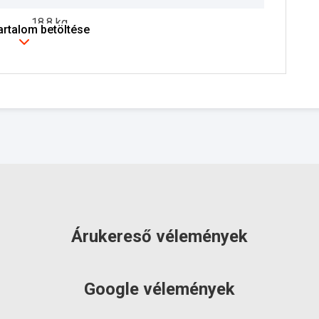
18.8 kg
tartalom betöltése
3 év
szállítás: 2-3 munkanap
Árukereső vélemények
Google vélemények