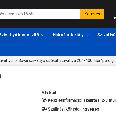
Keresés
B
Szivattyú kiegészítő
Hidrofor tartály
Szivattyú
ivattyú
Búvárszivattyú csőkút szivattyú 201-400 liter/percig
D
Átvétel
Készletinformáció:
szállítás: 2-3 m
Szállítási költség:
ingyenes