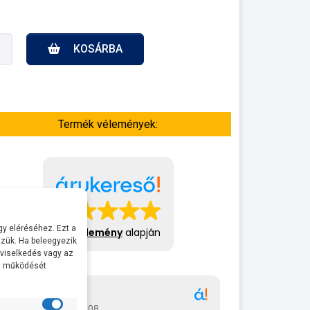
KOSÁRBA
Termék vélemények:
y eléréséhez. Ezt a
413 vélemény
alapján
zük. Ha beleegyezik
 viselkedés vagy az
al működését
Gábor
A bol
2026-07-08
2026-