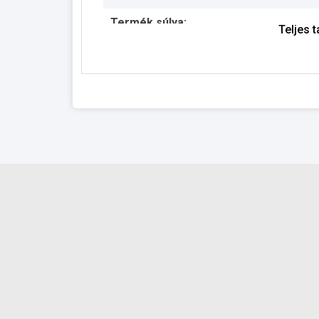
Termék súlya:
Teljes 
Garancia:
Készlet információ: