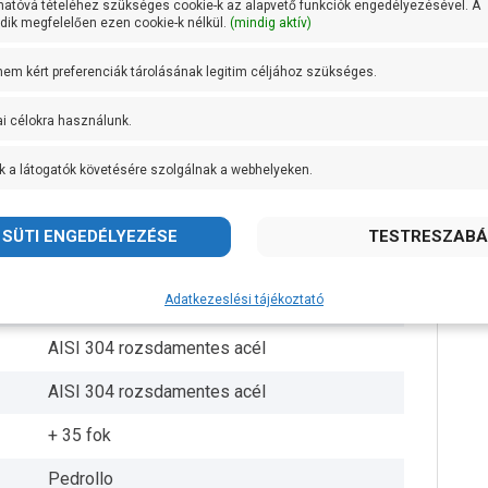
hatóvá tételéhez szükséges cookie-k az alapvető funkciók engedélyezésével. A
ik megfelelően ezen cookie-k nélkül.
(mindig aktív)
98 mm
 nem kért preferenciák tárolásának legitim céljához szükséges.
1,5 méter
ai célokra használunk.
150 g/m3
k a látogatók követésére szolgálnak a webhelyeken.
100 méter
27 méteren 250 liter/perc
Lexan 141-R
Adatkezeslési tájékoztató
7 db
AISI 304 rozsdamentes acél
AISI 304 rozsdamentes acél
+ 35 fok
Pedrollo