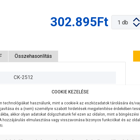
302.895Ft
1
db
F
Összehasonlítás
CK-2512
400V/50Hz
COOKIE KEZELÉSE
2200W
 technológiákat használunk, mint a cookie-k az eszközadatok tárolására és/vag
javítása és a (nem) személyre szabott hirdetések megjelenítése érdekében tess
375 liter/perc
ákba, akkor olyan adatokat dolgozhatunk fel ezen az oldalon, mint a böngészési
 A hozzájárulás elmulasztása vagy visszavonása bizonyos funkciókat és az old
i.
44 méter
2 coll