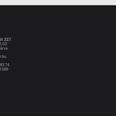
t 227.
6:00
árva
n.hu
-8374
1588