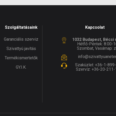
Szolgáltatásaink
Kapcsolat
Garanciális szerviz
1032 Budapest, Bécsi ú
Hétfő-Péntek: 8:00-1
Szombat, Vasárnap: z
Szivattyú javítás
info@szivattyuanete
Termékismertetők
Szaküzlet:
+36-1-899
GY.I.K.
Szervíz:
+36-20-211-