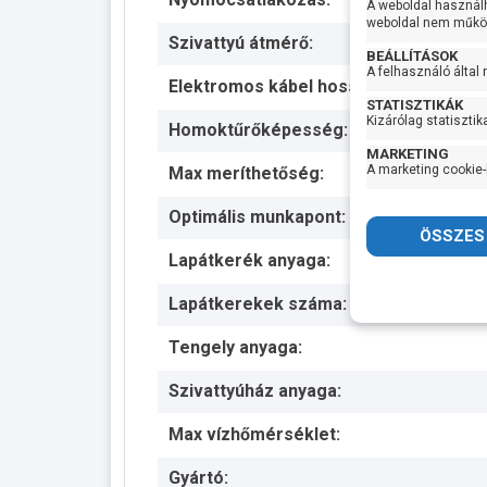
A weboldal használ
weboldal nem működ
Szivattyú átmérő:
BEÁLLÍTÁSOK
A felhasználó által
Elektromos kábel hossza:
STATISZTIKÁK
Kizárólag statisztik
Homoktűrőképesség:
MARKETING
A marketing cookie-
Max meríthetőség:
Optimális munkapont:
Lapátkerék anyaga:
Lapátkerekek száma:
Tengely anyaga:
Szivattyúház anyaga:
Max vízhőmérséklet:
Gyártó: