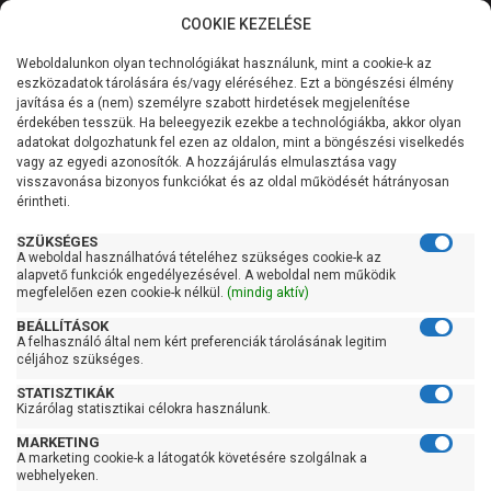
COOKIE KEZELÉSE
0
Weboldalunkon olyan technológiákat használunk, mint a cookie-k az
Kategóriák
Főoldal
Szivattyú
Búvárszivattyú csőkút szivattyú
eszközadatok tárolására és/vagy eléréséhez. Ezt a böngészési élmény
Búvárszivattyú csőkút szivattyú 61-100 liter/percig
javítása és a (nem) személyre szabott hirdetések megjelenítése
Általános információk
érdekében tesszük. Ha beleegyezik ezekbe a technológiákba, akkor olyan
Pedrollo 4SR 2/9 S-PD
adatokat dolgozhatunk fel ezen az oldalon, mint a böngészési viselkedés
vagy az egyedi azonosítók. A hozzájárulás elmulasztása vagy
Szolgáltatásaink
visszavonása bizonyos funkciókat és az oldal működését hátrányosan
érintheti.
Kapcsolat
SZÜKSÉGES
A weboldal használhatóvá tételéhez szükséges cookie-k az
alapvető funkciók engedélyezésével. A weboldal nem működik
megfelelően ezen cookie-k nélkül.
(mindig aktív)
BEÁLLÍTÁSOK
A felhasználó által nem kért preferenciák tárolásának legitim
céljához szükséges.
STATISZTIKÁK
Kizárólag statisztikai célokra használunk.
MARKETING
A marketing cookie-k a látogatók követésére szolgálnak a
webhelyeken.