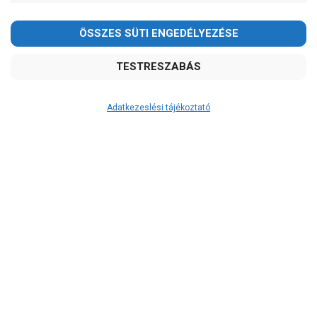
Adatkezeslési tájékoztató
Átvétel
Készletinformáció:
szállítás: 3-5 munkanap
Szállítási költség:
3.750Ft
(előátutalással: 3.500Ft)