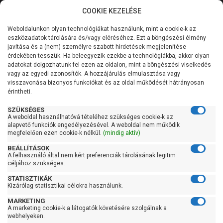
COOKIE KEZELÉSE
0
Weboldalunkon olyan technológiákat használunk, mint a cookie-k az
Kategóriák
Főoldal
Szivattyú
Búvárszivattyú csőkút szivattyú
eszközadatok tárolására és/vagy eléréséhez. Ezt a böngészési élmény
Búvárszivattyú csőkút szivattyú 61-100 liter/percig
javítása és a (nem) személyre szabott hirdetések megjelenítése
Általános információk
érdekében tesszük. Ha beleegyezik ezekbe a technológiákba, akkor olyan
Pedrollo 4SR 2/23 S-PD
adatokat dolgozhatunk fel ezen az oldalon, mint a böngészési viselkedés
vagy az egyedi azonosítók. A hozzájárulás elmulasztása vagy
Szolgáltatásaink
visszavonása bizonyos funkciókat és az oldal működését hátrányosan
érintheti.
Kapcsolat
SZÜKSÉGES
A weboldal használhatóvá tételéhez szükséges cookie-k az
alapvető funkciók engedélyezésével. A weboldal nem működik
megfelelően ezen cookie-k nélkül.
(mindig aktív)
BEÁLLÍTÁSOK
A felhasználó által nem kért preferenciák tárolásának legitim
céljához szükséges.
STATISZTIKÁK
Kizárólag statisztikai célokra használunk.
MARKETING
A marketing cookie-k a látogatók követésére szolgálnak a
webhelyeken.