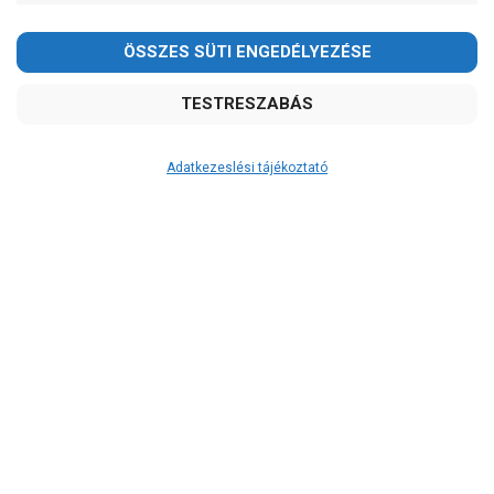
Kedves Vásárlóink!
2026.08.08-án szombaton a munkanap ellenére is ZÁRVA
TARTUNK!
Megértésüket és türelmüket köszönjük!
email: raukerkft@gmail.com
Adatkezeslési tájékoztató
Átvétel
Készletinformáció:
szállítás: 3-5 munkanap
Szállítási költség:
ingyenes