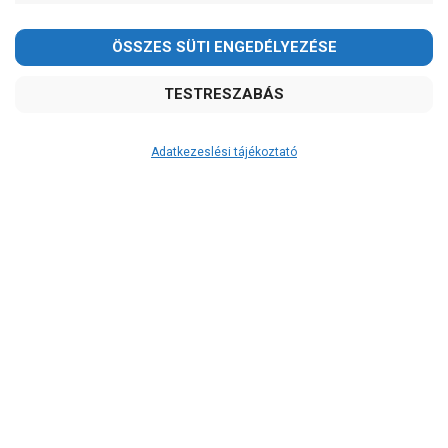
összege meghaladja a 200.000Ft-ot.
A 12:00 óráig leadott rendelés esetén
a készleten lévő termékeket a
következő munkanapon szállítjuk
Adatkezeslési tájékoztató
Személyes átvétel:
2026.08.19.
Futárszolgálat:
2026.08.19.
Garancia
Garancia érvényessége:
2 év
Garanciális javítás helye:
Telephelyünkön
Alkatrészellátás:
garanciális idő letelte után is
Szerviz, javítás:
garanciális idő letelte után is