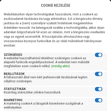
COOKIE KEZELÉSE
0
Weboldalunkon olyan technológiákat használunk, mint a cookie-k az
Kategóriák
Főoldal
Szivattyú
Kerti szivattyú
eszközadatok tárolására és/vagy eléréséhez. Ezt a böngészési élmény
Kerti szivattyú 61-90 liter/percig
javítása és a (nem) személyre szabott hirdetések megjelenítése
Általános információk
érdekében tesszük. Ha beleegyezik ezekbe a technológiákba, akkor olyan
Pedrollo 4CPm 80
adatokat dolgozhatunk fel ezen az oldalon, mint a böngészési viselkedés
vagy az egyedi azonosítók. A hozzájárulás elmulasztása vagy
Szolgáltatásaink
visszavonása bizonyos funkciókat és az oldal működését hátrányosan
érintheti.
Kapcsolat
SZÜKSÉGES
A weboldal használhatóvá tételéhez szükséges cookie-k az
alapvető funkciók engedélyezésével. A weboldal nem működik
megfelelően ezen cookie-k nélkül.
(mindig aktív)
BEÁLLÍTÁSOK
Átvétel
A felhasználó által nem kért preferenciák tárolásának legitim
céljához szükséges.
Készletinformáció:
szállítás: 3-5 munkanap
STATISZTIKÁK
Szállítási költség:
3.750Ft
(előátutalással: 3.500Ft)
Kizárólag statisztikai célokra használunk.
MARKETING
A marketing cookie-k a látogatók követésére szolgálnak a
webhelyeken.
A szállítás díjmentes, ha a termékek