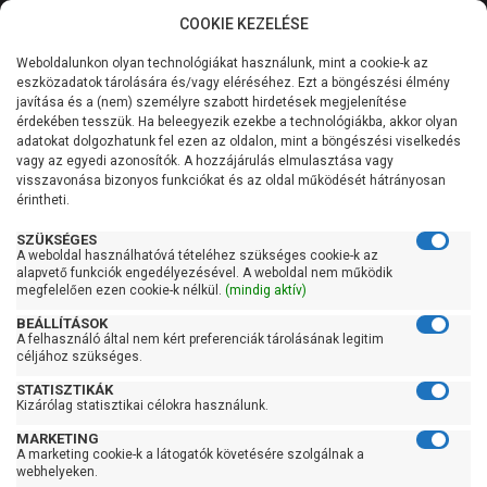
COOKIE KEZELÉSE
0
Weboldalunkon olyan technológiákat használunk, mint a cookie-k az
Kategóriák
Főoldal
Szivattyú
Kerti szivattyú
eszközadatok tárolására és/vagy eléréséhez. Ezt a böngészési élmény
Kerti szivattyú 121 liter/perc felett
javítása és a (nem) személyre szabott hirdetések megjelenítése
Általános információk
érdekében tesszük. Ha beleegyezik ezekbe a technológiákba, akkor olyan
Pedrollo 4CP 100
adatokat dolgozhatunk fel ezen az oldalon, mint a böngészési viselkedés
vagy az egyedi azonosítók. A hozzájárulás elmulasztása vagy
Szolgáltatásaink
visszavonása bizonyos funkciókat és az oldal működését hátrányosan
érintheti.
Kapcsolat
SZÜKSÉGES
A weboldal használhatóvá tételéhez szükséges cookie-k az
alapvető funkciók engedélyezésével. A weboldal nem működik
megfelelően ezen cookie-k nélkül.
(mindig aktív)
BEÁLLÍTÁSOK
Átvétel
A felhasználó által nem kért preferenciák tárolásának legitim
céljához szükséges.
Készletinformáció:
szállítás: 3-5 munkanap
STATISZTIKÁK
Szállítási költség:
3.750Ft
(előátutalással: 3.500Ft)
Kizárólag statisztikai célokra használunk.
MARKETING
Kedves Vásárlóink!
A marketing cookie-k a látogatók követésére szolgálnak a
webhelyeken.
2026.08.08-án szombaton a munkanap ellenére is ZÁRVA
A szállítás díjmentes, ha a termékek