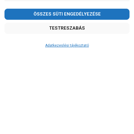
Adatkezeslési tájékoztató
Átvétel
Készletinformáció:
szállítás: 2-3 munkanap
Szállítási költség:
ingyenes