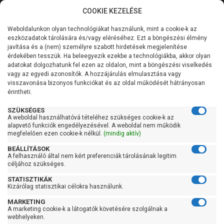
COOKIE KEZELÉSE
0
Weboldalunkon olyan technológiákat használunk, mint a cookie-k az
Kategóriák
Főoldal
Szivattyú
Búvárszivattyú csőkút szivattyú
eszközadatok tárolására és/vagy eléréséhez. Ezt a böngészési élmény
Búvárszivattyú csőkút szivattyú 31-60 liter/percig
javítása és a (nem) személyre szabott hirdetések megjelenítése
Általános információk
érdekében tesszük. Ha beleegyezik ezekbe a technológiákba, akkor olyan
Pedrollo 4Blockm 2/18
adatokat dolgozhatunk fel ezen az oldalon, mint a böngészési viselkedés
vagy az egyedi azonosítók. A hozzájárulás elmulasztása vagy
Szolgáltatásaink
visszavonása bizonyos funkciókat és az oldal működését hátrányosan
érintheti.
Kapcsolat
SZÜKSÉGES
A weboldal használhatóvá tételéhez szükséges cookie-k az
alapvető funkciók engedélyezésével. A weboldal nem működik
megfelelően ezen cookie-k nélkül.
(mindig aktív)
BEÁLLÍTÁSOK
A felhasználó által nem kért preferenciák tárolásának legitim
céljához szükséges.
STATISZTIKÁK
Kizárólag statisztikai célokra használunk.
MARKETING
A marketing cookie-k a látogatók követésére szolgálnak a
webhelyeken.