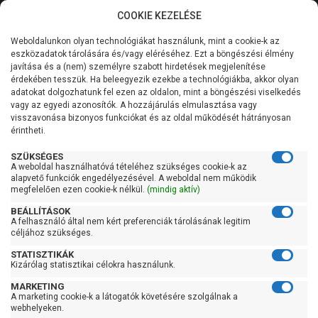
COOKIE KEZELÉSE
0
Weboldalunkon olyan technológiákat használunk, mint a cookie-k az
Kategóriák
Főoldal
Szivattyú
Búvárszivattyú csőkút szivattyú
eszközadatok tárolására és/vagy eléréséhez. Ezt a böngészési élmény
Búvárszivattyú csőkút szivattyú 61-100 liter/percig
javítása és a (nem) személyre szabott hirdetések megjelenítése
Általános információk
érdekében tesszük. Ha beleegyezik ezekbe a technológiákba, akkor olyan
Pedrollo 3SRm 4/23
adatokat dolgozhatunk fel ezen az oldalon, mint a böngészési viselkedés
vagy az egyedi azonosítók. A hozzájárulás elmulasztása vagy
Szolgáltatásaink
visszavonása bizonyos funkciókat és az oldal működését hátrányosan
érintheti.
Kapcsolat
SZÜKSÉGES
A weboldal használhatóvá tételéhez szükséges cookie-k az
alapvető funkciók engedélyezésével. A weboldal nem működik
megfelelően ezen cookie-k nélkül.
(mindig aktív)
BEÁLLÍTÁSOK
A felhasználó által nem kért preferenciák tárolásának legitim
céljához szükséges.
STATISZTIKÁK
Kizárólag statisztikai célokra használunk.
MARKETING
A marketing cookie-k a látogatók követésére szolgálnak a
webhelyeken.