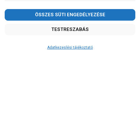
Adatkezeslési tájékoztató
Átvétel
Készletinformáció:
szállítás: 6-10 munkanap
Szállítási költség:
ingyenes