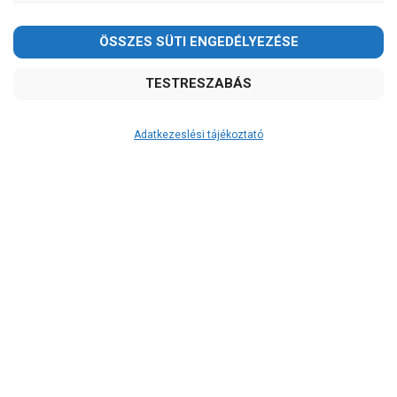
Adatkezeslési tájékoztató
Átvétel
Készletinformáció:
szállítás: 3-5 munkanap
Szállítási költség:
4.750Ft
(előátutalással: 4.500Ft)