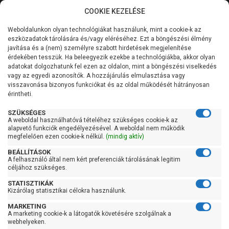
COOKIE KEZELÉSE
0
Weboldalunkon olyan technológiákat használunk, mint a cookie-k az
Kategóriák
Főoldal
Szivattyú
Centrifugál szivattyú
eszközadatok tárolására és/vagy eléréséhez. Ezt a böngészési élmény
Centrifugál szivattyú 101-200 liter/percig
javítása és a (nem) személyre szabott hirdetések megjelenítése
Általános információk
érdekében tesszük. Ha beleegyezik ezekbe a technológiákba, akkor olyan
Pedrollo 2CPm 25/16B
adatokat dolgozhatunk fel ezen az oldalon, mint a böngészési viselkedés
vagy az egyedi azonosítók. A hozzájárulás elmulasztása vagy
Szolgáltatásaink
visszavonása bizonyos funkciókat és az oldal működését hátrányosan
érintheti.
Kapcsolat
SZÜKSÉGES
A weboldal használhatóvá tételéhez szükséges cookie-k az
alapvető funkciók engedélyezésével. A weboldal nem működik
megfelelően ezen cookie-k nélkül.
(mindig aktív)
BEÁLLÍTÁSOK
A felhasználó által nem kért preferenciák tárolásának legitim
céljához szükséges.
STATISZTIKÁK
Kizárólag statisztikai célokra használunk.
MARKETING
A marketing cookie-k a látogatók követésére szolgálnak a
webhelyeken.