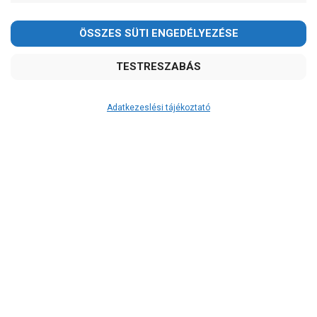
Adatkezeslési tájékoztató
Átvétel
Készletinformáció:
szállítás: 3-5 munkanap
Szállítási költség:
4.150Ft
(előátutalással: 3.800Ft)