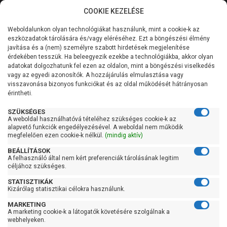
COOKIE KEZELÉSE
0
Weboldalunkon olyan technológiákat használunk, mint a cookie-k az
Kategóriák
Főoldal
Szivattyú
Centrifugál szivattyú
eszközadatok tárolására és/vagy eléréséhez. Ezt a böngészési élmény
Centrifugál szivattyú 100 liter/percig
javítása és a (nem) személyre szabott hirdetések megjelenítése
Általános információk
érdekében tesszük. Ha beleegyezik ezekbe a technológiákba, akkor olyan
Pedrollo 2CPm 25/14B
adatokat dolgozhatunk fel ezen az oldalon, mint a böngészési viselkedés
vagy az egyedi azonosítók. A hozzájárulás elmulasztása vagy
Szolgáltatásaink
visszavonása bizonyos funkciókat és az oldal működését hátrányosan
érintheti.
Kapcsolat
SZÜKSÉGES
A weboldal használhatóvá tételéhez szükséges cookie-k az
alapvető funkciók engedélyezésével. A weboldal nem működik
megfelelően ezen cookie-k nélkül.
(mindig aktív)
BEÁLLÍTÁSOK
A felhasználó által nem kért preferenciák tárolásának legitim
céljához szükséges.
STATISZTIKÁK
Kizárólag statisztikai célokra használunk.
MARKETING
A marketing cookie-k a látogatók követésére szolgálnak a
webhelyeken.