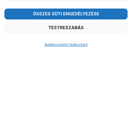
Kedves Vásárlóink!
2026.08.08-án szombaton a munkanap ellenére is ZÁRVA
TARTUNK!
Megértésüket és türelmüket köszönjük!
email: raukerkft@gmail.com
Adatkezeslési tájékoztató
Átvétel
Készletinformáció:
szállítás: 3-5 munkanap
Szállítási költség:
ingyenes