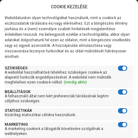
COOKIE KEZELÉSE
0
Weboldalunkon olyan technológiákat használunk, mint a cookie-k az
Kategóriák
Főoldal
Szivattyú
Centrifugál szivattyú
eszközadatok tárolására és/vagy eléréséhez. Ezt a böngészési élmény
Centrifugál szivattyú 201-400 liter/percig
javítása és a (nem) személyre szabott hirdetések megjelenítése
Általános információk
érdekében tesszük. Ha beleegyezik ezekbe a technológiákba, akkor olyan
Pedrollo 2CP 32/200B
adatokat dolgozhatunk fel ezen az oldalon, mint a böngészési viselkedés
vagy az egyedi azonosítók. A hozzájárulás elmulasztása vagy
Szolgáltatásaink
visszavonása bizonyos funkciókat és az oldal működését hátrányosan
érintheti.
Kapcsolat
SZÜKSÉGES
A weboldal használhatóvá tételéhez szükséges cookie-k az
alapvető funkciók engedélyezésével. A weboldal nem működik
megfelelően ezen cookie-k nélkül.
(mindig aktív)
BEÁLLÍTÁSOK
A felhasználó által nem kért preferenciák tárolásának legitim
céljához szükséges.
STATISZTIKÁK
Kizárólag statisztikai célokra használunk.
MARKETING
A marketing cookie-k a látogatók követésére szolgálnak a
webhelyeken.