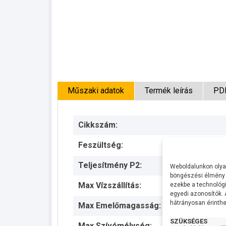
Műszaki adatok
Termék leírás
PD
Cikkszám:
Feszültség:
Teljesítmény P2:
Weboldalunkon olyan
böngészési élmény 
Max Vízszállítás:
ezekbe a technológi
egyedi azonosítók.
hátrányosan érinthet
Max Emelőmagasság:
SZÜKSÉGES
Max Szívómélység: