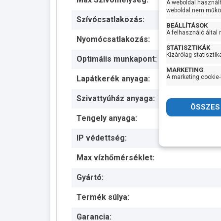
A weboldal használ
weboldal nem működ
Szívócsatlakozás:
BEÁLLÍTÁSOK
A felhasználó által
Nyomócsatlakozás:
STATISZTIKÁK
Kizárólag statisztik
Optimális munkapont:
MARKETING
A marketing cookie-
Lapátkerék anyaga:
Szivattyúház anyaga:
Tengely anyaga:
IP védettség:
Max vízhőmérséklet:
Gyártó:
Termék súlya:
Garancia: