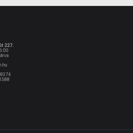
t 227.
6:00
árva
n.hu
-8374
1588