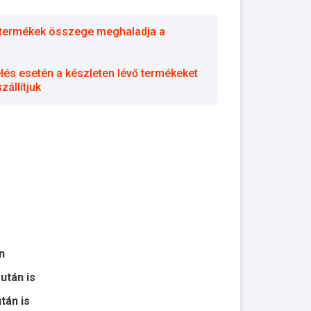
 a termékek összege meghaladja a
elés esetén a készleten lévő termékeket
állítjuk
n
 után is
után is