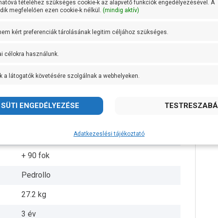
hatóvá tételéhez szükséges cookie-k az alapvető funkciók engedélyezésével. A
ik megfelelően ezen cookie-k nélkül.
(mindig aktív)
5/4 coll
 nem kért preferenciák tárolásának legitim céljához szükséges.
1 coll
ai célokra használunk.
51 méteren 110 liter/perc
k a látogatók követésére szolgálnak a webhelyeken.
Rézötvözet
Öntvény
AISI 431 rozsdamentes acél
Adatkezeslési tájékoztató
IPX4
+ 90 fok
Pedrollo
27.2 kg
3 év