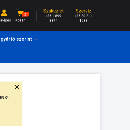
Szaküzlet
Szervíz
0
+36-1-899-
+36-20-211-
elépés
Kosár
8374
1588
 gyártó szerint
UNK!
unkanap