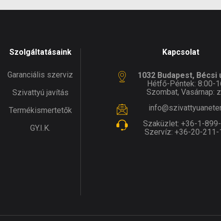
Szolgáltatásaink
Kapcsolat
Garanciális szerviz
1032 Budapest, Bécsi ú
Hétfő-Péntek: 8:00-1
Szombat, Vasárnap: z
Szivattyú javítás
info@szivattyuanete
Termékismertetők
Szaküzlet:
+36-1-899
GY.I.K.
Szervíz:
+36-20-211-