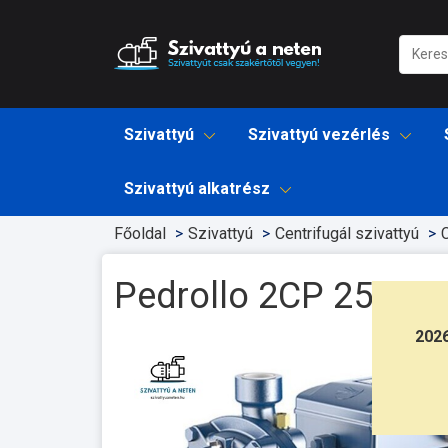
Szivattyú
Szivattyú vezérlés
Szivattyú alkatrész
Főoldal
Szivattyú
Centrifugál szivattyú
C
Pedrollo 2CP 25/16
202