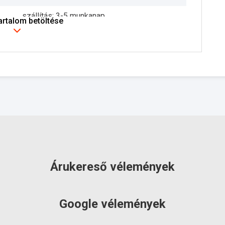
szállítás: 3-5 munkanap
tartalom betöltése
Árukereső vélemények
Google vélemények