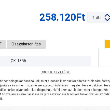
258.120Ft
1
db
F
Összehasonlítás
CK-1356
400V/50Hz
COOKIE KEZELÉSE
2200W
 technológiákat használunk, mint a cookie-k az eszközadatok tárolására és/vag
javítása és a (nem) személyre szabott hirdetések megjelenítése érdekében tess
160 liter/perc
ákba, akkor olyan adatokat dolgozhatunk fel ezen az oldalon, mint a böngészési
 A hozzájárulás elmulasztása vagy visszavonása bizonyos funkciókat és az old
i.
68 méter
7 méter