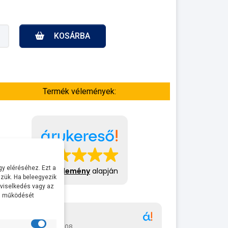
KOSÁRBA
Termék vélemények:
y eléréséhez. Ezt a
413 vélemény
alapján
zük. Ha beleegyezik
 viselkedés vagy az
al működését
Gábor
A bol
2026-07-08
2026-