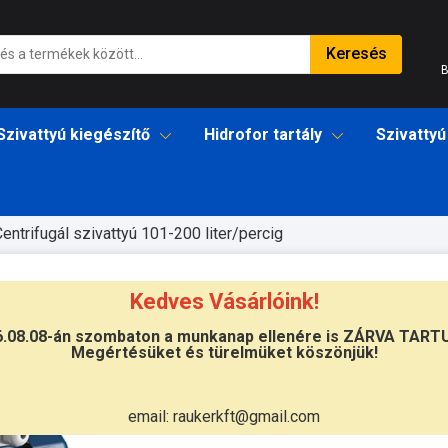
Keresés
B
Szivattyú kiegészítő
Hidrofor tartály
Szivattyú
entrifugál szivattyú 101-200 liter/percig
A
Kedves Vásárlóink!
6.08.08-án szombaton a munkanap ellenére is ZÁRVA TART
Megértésüket és türelmüket köszönjük!
Átvétel
Készletinformáció:
szállítás: 3-5 m
email: raukerkft@gmail.com
Szállítási költség:
ingyenes