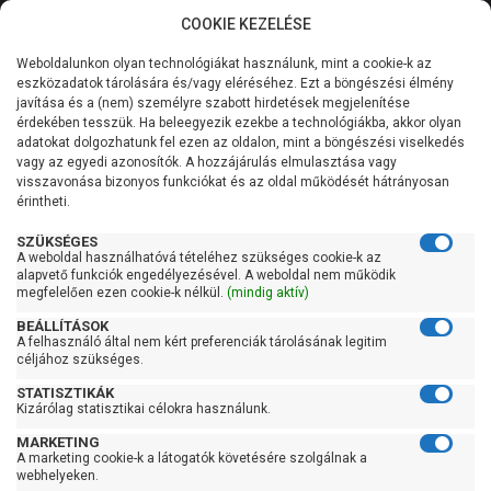
COOKIE KEZELÉSE
0
Weboldalunkon olyan technológiákat használunk, mint a cookie-k az
Kategóriák
Főoldal
Szivattyú
Centrifugál szivattyú
eszközadatok tárolására és/vagy eléréséhez. Ezt a böngészési élmény
Centrifugál szivattyú 401-900 liter/percig
javítása és a (nem) személyre szabott hirdetések megjelenítése
Általános információk
érdekében tesszük. Ha beleegyezik ezekbe a technológiákba, akkor olyan
Leo XZS 65-50-125/15
adatokat dolgozhatunk fel ezen az oldalon, mint a böngészési viselkedés
vagy az egyedi azonosítók. A hozzájárulás elmulasztása vagy
Szolgáltatásaink
visszavonása bizonyos funkciókat és az oldal működését hátrányosan
érintheti.
Kapcsolat
SZÜKSÉGES
A weboldal használhatóvá tételéhez szükséges cookie-k az
alapvető funkciók engedélyezésével. A weboldal nem működik
megfelelően ezen cookie-k nélkül.
(mindig aktív)
BEÁLLÍTÁSOK
A felhasználó által nem kért preferenciák tárolásának legitim
céljához szükséges.
STATISZTIKÁK
Kizárólag statisztikai célokra használunk.
MARKETING
A marketing cookie-k a látogatók követésére szolgálnak a
webhelyeken.