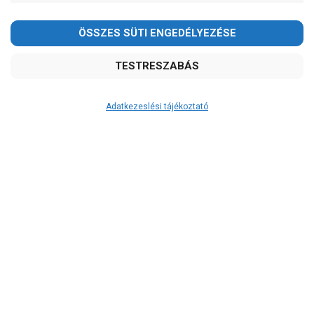
Adatkezeslési tájékoztató
Átvétel
Készletinformáció:
szállítás: 6-10 munkanap
Szállítási költség:
ingyenes
A szállítás díjmentes, ha a termékek
összege meghaladja a 200.000Ft-ot.