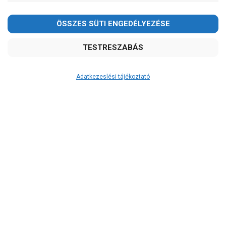
Adatkezeslési tájékoztató
Átvétel
Készletinformáció:
ÉRDEKLŐDJÖN!
Szállítási költség:
ingyenes
A szállítás díjmentes, ha a termékek
összege meghaladja a 200.000Ft-ot.
A 12:00 óráig leadott rendelés esetén