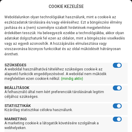
COOKIE KEZELÉSE
0
Weboldalunkon olyan technológiákat használunk, mint a cookie-k az
Kategóriák
Főoldal
Szivattyú
Centrifugál szivattyú
eszközadatok tárolására és/vagy eléréséhez. Ezt a böngészési élmény
Centrifugál szivattyú 1500 liter/perc felett
javítása és a (nem) személyre szabott hirdetések megjelenítése
Általános információk
érdekében tesszük. Ha beleegyezik ezekbe a technológiákba, akkor olyan
Leo XST 65-250/220
adatokat dolgozhatunk fel ezen az oldalon, mint a böngészési viselkedés
vagy az egyedi azonosítók. A hozzájárulás elmulasztása vagy
Szolgáltatásaink
visszavonása bizonyos funkciókat és az oldal működését hátrányosan
érintheti.
Kapcsolat
SZÜKSÉGES
A weboldal használhatóvá tételéhez szükséges cookie-k az
alapvető funkciók engedélyezésével. A weboldal nem működik
megfelelően ezen cookie-k nélkül.
(mindig aktív)
BEÁLLÍTÁSOK
A felhasználó által nem kért preferenciák tárolásának legitim
céljához szükséges.
STATISZTIKÁK
Kizárólag statisztikai célokra használunk.
MARKETING
A marketing cookie-k a látogatók követésére szolgálnak a
webhelyeken.