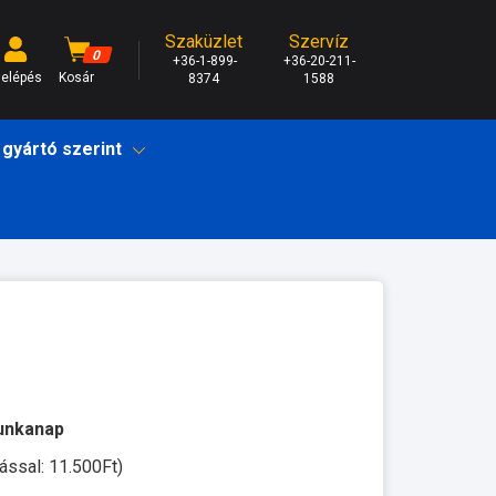
Szaküzlet
Szervíz
0
+36-1-899-
+36-20-211-
elépés
Kosár
8374
1588
 gyártó szerint
munkanap
ással: 11.500Ft)