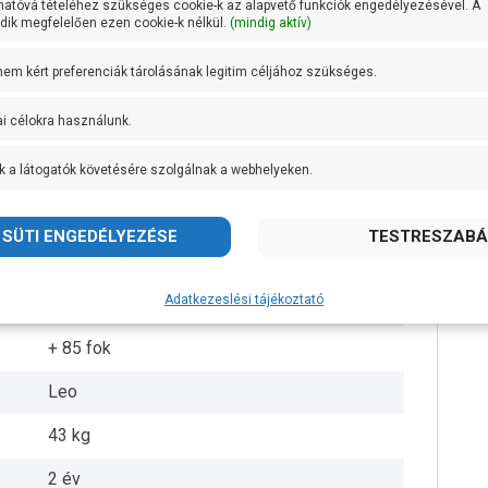
hatóvá tételéhez szükséges cookie-k az alapvető funkciók engedélyezésével. A
ik megfelelően ezen cookie-k nélkül.
(mindig aktív)
DN 50
 nem kért preferenciák tárolásának legitim céljához szükséges.
DN 32
ai célokra használunk.
17 méteren 250 liter/perc
k a látogatók követésére szolgálnak a webhelyeken.
AISI 304 rozsdamentes acél
Öntvény
AISI 304 rozsdamentes acél
Adatkezeslési tájékoztató
IP 54
+ 85 fok
Leo
43 kg
2 év