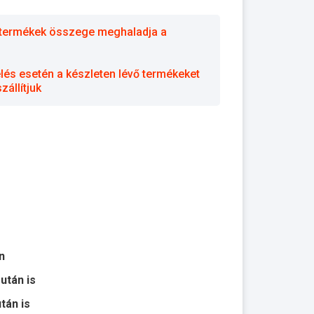
 a termékek összege meghaladja a
elés esetén a készleten lévő termékeket
állítjuk
n
 után is
után is