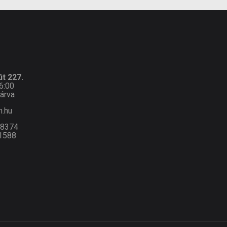
t 227.
6:00
árva
n.hu
-8374
1588