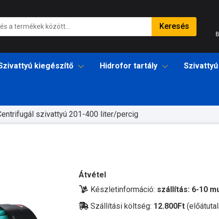
Keresés
B
Szivattyú kiegészítő
Hidrofor tartály
Szivattyú
entrifugál szivattyú 201-400 liter/percig
Átvétel
Készletinformáció:
szállítás: 6-10 
Szállítási költség:
12.800Ft
(előátutal