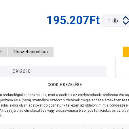
195.207Ft
1
db
F
Összehasonlítás
CK-2610
400V/50Hz
COOKIE KEZELÉSE
1100W
 technológiákat használunk, mint a cookie-k az eszközadatok tárolására és/vag
javítása és a (nem) személyre szabott hirdetések megjelenítése érdekében tess
400 liter/perc
ákba, akkor olyan adatokat dolgozhatunk fel ezen az oldalon, mint a böngészési
 A hozzájárulás elmulasztása vagy visszavonása bizonyos funkciókat és az old
i.
22 méter
7 méter