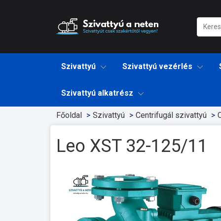
Szivattyú
Szivattyú vezérlés
Szivattyú alkatrész
Főoldal
Szivattyú
Centrifugál szivattyú
C
Leo XST 32-125/11