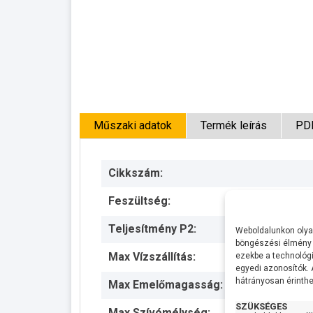
Műszaki adatok
Termék leírás
PD
Cikkszám:
Feszültség:
Teljesítmény P2:
Weboldalunkon olyan
böngészési élmény 
Max Vízszállítás:
ezekbe a technológi
egyedi azonosítók.
hátrányosan érinthet
Max Emelőmagasság:
SZÜKSÉGES
Max Szívómélység: