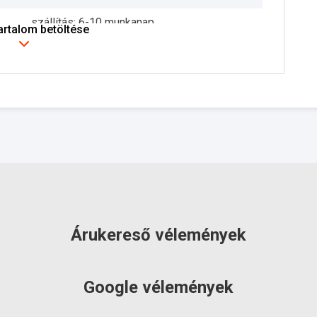
szállítás: 6-10 munkanap
tartalom betöltése
Árukereső vélemények
Google vélemények