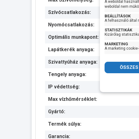
A weboldal használ
weboldal nem működ
Szívócsatlakozás:
BEÁLLÍTÁSOK
A felhasználó által
Nyomócsatlakozás:
STATISZTIKÁK
Kizárólag statisztik
Optimális munkapont:
MARKETING
A marketing cookie-
Lapátkerék anyaga:
Szivattyúház anyaga:
Tengely anyaga:
IP védettség:
Max vízhőmérséklet:
Gyártó:
Termék súlya:
Garancia: