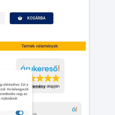
KOSÁRBA
Termék vélemények:
y eléréséhez. Ezt a
413 vélemény
alapján
zük. Ha beleegyezik
 viselkedés vagy az
al működését
Gábor
A bol
2026-07-08
2026-