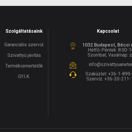
Szolgáltatásaink
Kapcsolat
Garanciális szerviz
1032 Budapest, Bécsi ú
Hétfő-Péntek: 8:00-1
Szombat, Vasárnap: z
Szivattyú javítás
info@szivattyuanete
Termékismertetők
Szaküzlet:
+36-1-899
GY.I.K.
Szervíz:
+36-20-211-