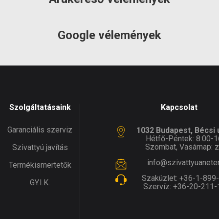
Google vélemények
Szolgáltatásaink
Kapcsolat
Garanciális szerviz
1032 Budapest, Bécsi ú
Hétfő-Péntek: 8:00-1
Szombat, Vasárnap: z
Szivattyú javítás
info@szivattyuanete
Termékismertetők
Szaküzlet:
+36-1-899
GY.I.K.
Szervíz:
+36-20-211-