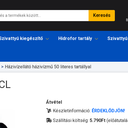
Keresés
B
Szivattyú kiegészítő
Hidrofor tartály
Szivattyú
Házivízellátó házivízmű 50 literes tartállyal
CL
Átvétel
Készletinformáció:
ÉRDEKLŐDJÖN!
Szállítási költség:
5.790Ft
(előátutalá