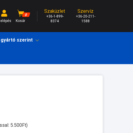
Szaküzlet
Szervíz
0
+36-1-899-
+36-20-211-
elépés
Kosár
8374
1588
 gyártó szerint
ssal: 5.500Ft)