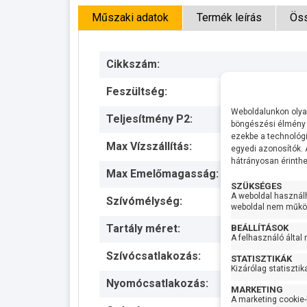
Műszaki adatok
Termék leírás
Öss
Cikkszám:
Feszültség:
Weboldalunkon olyan
Teljesítmény P2:
böngészési élmény 
ezekbe a technológi
Max Vízszállítás:
egyedi azonosítók.
hátrányosan érinthet
Max Emelőmagasság:
SZÜKSÉGES
A weboldal használ
Szívómélység:
weboldal nem működ
Tartály méret:
BEÁLLÍTÁSOK
A felhasználó által
Szívócsatlakozás:
STATISZTIKÁK
Kizárólag statisztik
Nyomócsatlakozás:
MARKETING
A marketing cookie-