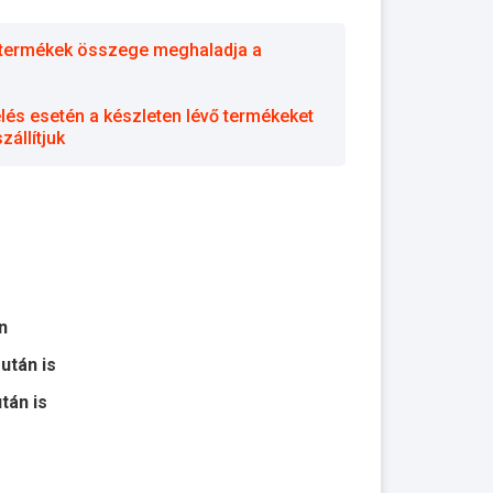
 a termékek összege meghaladja a
elés esetén a készleten lévő termékeket
állítjuk
n
 után is
után is