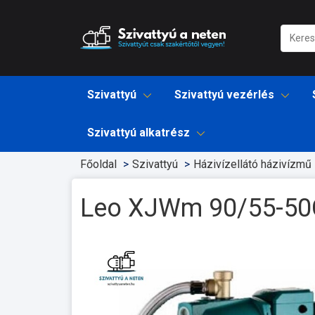
Szivattyú
Szivattyú vezérlés
Szivattyú alkatrész
Főoldal
Szivattyú
Házivízellátó házivízmű
Leo XJWm 90/55-50