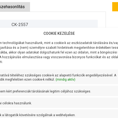
zehasonlítás
CK-2557
COOKIE KEZELÉSE
230V/50Hz
 technológiákat használunk, mint a cookie-k az eszközadatok tárolására és/vag
1100W
javítása és a (nem) személyre szabott hirdetések megjelenítése érdekében tess
ákba, akkor olyan adatokat dolgozhatunk fel ezen az oldalon, mint a böngészési
80 liter
 A hozzájárulás elmulasztása vagy visszavonása bizonyos funkciókat és az old
i.
55 méter
hatóvá tételéhez szükséges cookie-k az alapvető funkciók engedélyezésével. A
9 méter
ik megfelelően ezen cookie-k nélkül.
(mindig aktív)
50 liter
 nem kért preferenciák tárolásának legitim céljához szükséges.
1 coll
ai célokra használunk.
1 coll
k a látogatók követésére szolgálnak a webhelyeken.