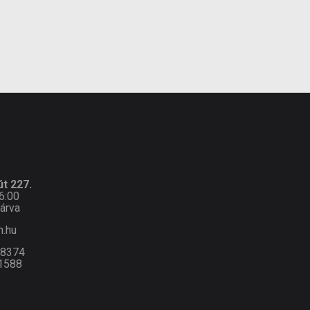
t 227.
6:00
árva
n.hu
-8374
1588