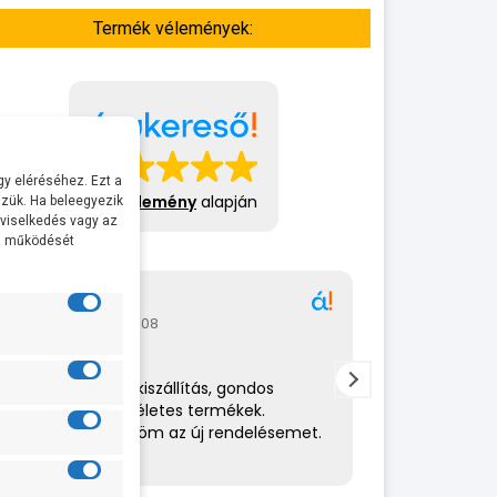
Termék vélemények:
y eléréséhez. Ezt a
413 vélemény
alapján
zük. Ha beleegyezik
 viselkedés vagy az
al működését
Gábor
A bol
2026-07-08
2026-
Rendkívül gyors kiszállítás, gondos
Az eladó nagy
csomagolás,tökéletes termékek.
amit csinál. 
Hamarosan küldöm az új rendelésemet.
helyén volt. 
ajánlom.